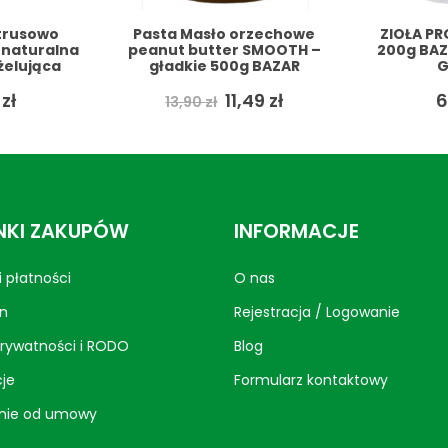
orzechowe
ZIOŁA PROWANSALSKIE
Czarnuszk
r SMOOTH –
200g BAZAR ZDROWIA +
ODTŁUSZ
0g BAZAR
GRATIS
Zdrowi
 GRATIS
ierwotna
Aktualna
1,49
zł
6,29
zł
3
ena
cena
ynosiła:
wynosi:
,90 zł.
11,49 zł.
KI ZAKUPÓW
INFORMACJE
 płatności
O nas
n
Rejestracja / Logowanie
prywatności i RODO
Blog
je
Formularz kontaktowy
nie od umowy