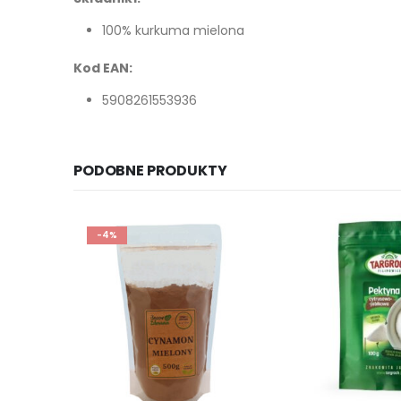
100% kurkuma mielona
Kod EAN:
5908261553936
PODOBNE PRODUKTY
-17%