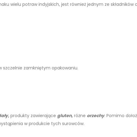
maku wielu potraw indyjskich, jest również jednym ze składników 
 szczelnie zamkniętym opakowaniu.
ały,
produkty zawierające
gluten,
różne
orzechy
. Pomimo dołoż
wystąpienia w produkcie tych surowców.