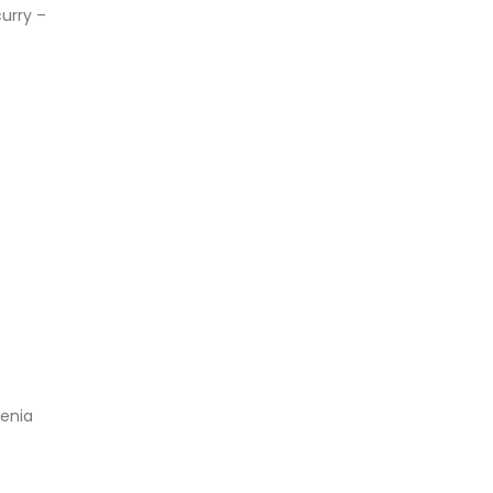
curry –
enia