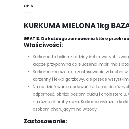
OPIS
KURKUMA MIELONA 1kg BAZ
GRATIS: Do każdego zamówienia które przekrocz
Właściwości:
Kurkuma to bylina z rodziny imbirowatych, zwan
kłącze przypomina do złudzenia imbir, ma złot
Kurkuma ma szerokie zastosowanie w kuchni w r
korzenny i lekko gorzkawy, ale przede wszystki
Na co dzień warto dodawać kurkumę do różnych 
odporność, obniża poziom cukru i cholesterolu,
na różne choroby oczu. Kurkuma wykazuje kurku
osobom chorującym na wrzody.
Zastosowanie: