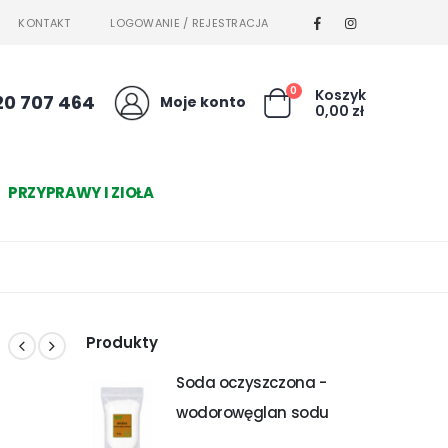
KONTAKT
LOGOWANIE / REJESTRACJA
0
Koszyk
20 707 464
Moje konto
0,00
zł
PRZYPRAWY I ZIOŁA
Produkty
Soda oczyszczona -
wodorowęglan sodu
1kg 1000g - BAZAR