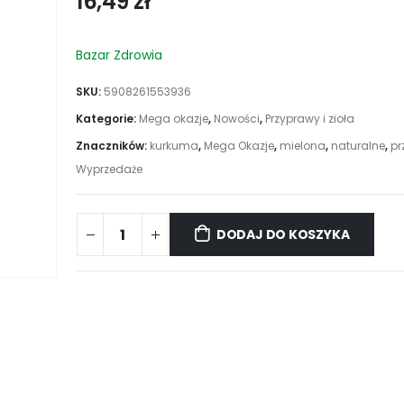
16,49
zł
Bazar Zdrowia
SKU:
5908261553936
Kategorie:
Mega okazje
,
Nowości
,
Przyprawy i zioła
Znaczników:
kurkuma
,
Mega Okazje
,
mielona
,
naturalne
,
pr
Wyprzedaże
DODAJ DO KOSZYKA