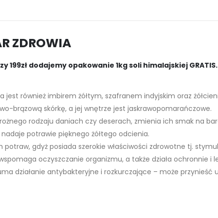
AR ZDROWIA
y 199zł dodajemy opakowanie 1kg soli himalajskiej GRATIS.
a jest również imbirem żółtym, szafranem indyjskim oraz żółcien
awo-brązową skórkę, a jej wnętrze jest jaskrawopomarańczowe.
ożnego rodzaju daniach czy deserach, zmienia ich smak na bar
m nadaje potrawie pięknego żółtego odcienia.
potraw, gdyż posiada szerokie właściwości zdrowotne tj. stymu
 wspomaga oczyszczanie organizmu, a także działa ochronnie i l
ma działanie antybakteryjne i rozkurczające – może przynieść 