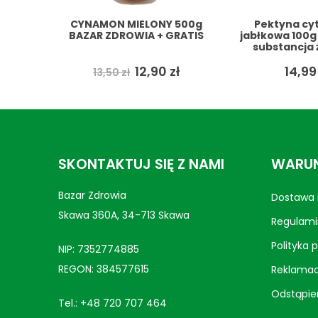
 500g
Pektyna cytrusowo
Pasta Masło 
GRATIS
jabłkowa 100g naturalna
peanut butte
substancja żelująca
gładkie 50
TARGROCH + GRATIS
ZDROWIA +
wotna
Aktualna
P
zł
14,99
zł
1
13,90
zł
cena
c
iła:
wynosi:
w
zł.
12,90 zł.
13
SKONTAKTUJ SIĘ Z NAMI
WARUN
Bazar Zdrowia
Dostawa i
Skawa 360A, 34-713 Skawa
Regulami
Polityka 
NIP: 7352774885
REGON: 384577615
Reklamac
Odstąpie
Tel.:
+48 720 707 464