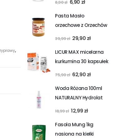
Pierwotna
Aktualna
6,90
zł
8,90
zł
ZDROWIA+ GRATIS
cena
cena
Pasta Masło
wynosiła:
wynosi:
orzechowe z Orzechów
8,90 zł.
6,90 zł.
Nerkowca Cashew
Pierwotna
Aktualna
29,90
zł
39,99
zł
butter 500g BAZAR
cena
cena
zyprawy
,
LICUR MAX micelarna
ZDROWIA + GRATIS
wynosiła:
wynosi:
kurkumina 30 kapsułek
39,99 zł.
29,90 zł.
BIO MEDICAL PHARMA
Pierwotna
Aktualna
62,90
zł
75,90
zł
cena
cena
Woda Różana 100ml
wynosiła:
wynosi:
NATURALNY Hydrolat
75,90 zł.
62,90 zł.
różany 100% NATUR
Pierwotna
Aktualna
12,99
zł
18,99
zł
PLANET + GRATIS
cena
cena
Fasola Mung 1kg
wynosiła:
wynosi:
nasiona na kiełki
18,99 zł.
12,99 zł.