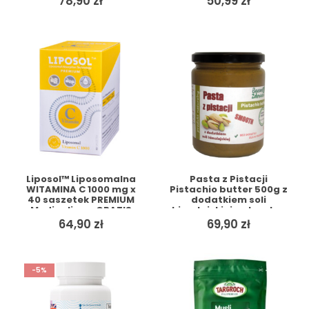
78,90
zł
50,99
zł
Liposol™ Liposomalna
Pasta z Pistacji
WITAMINA C 1000 mg x
Pistachio butter 500g z
40 saszetek PREMIUM
dodatkiem soli
Medicaline + GRATIS
himalajskiej naturalna
BAZAR ZDROWIA +
64,90
zł
69,90
zł
GRATIS
-5%