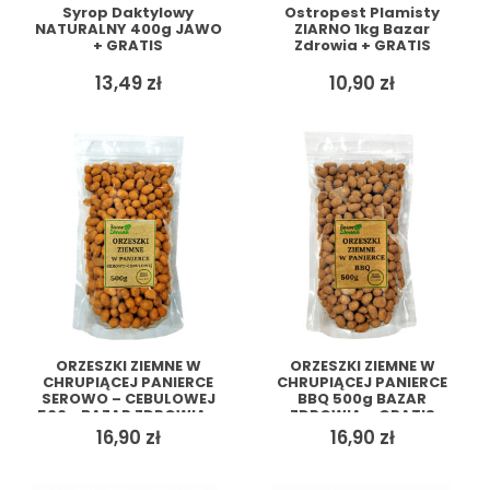
Syrop Daktylowy
Ostropest Plamisty
NATURALNY 400g JAWO
ZIARNO 1kg Bazar
+ GRATIS
Zdrowia + GRATIS
13,49
zł
10,90
zł
ORZESZKI ZIEMNE W
ORZESZKI ZIEMNE W
CHRUPIĄCEJ PANIERCE
CHRUPIĄCEJ PANIERCE
SEROWO – CEBULOWEJ
BBQ 500g BAZAR
500g BAZAR ZDROWIA +
ZDROWIA + GRATIS
GRATIS
16,90
zł
16,90
zł