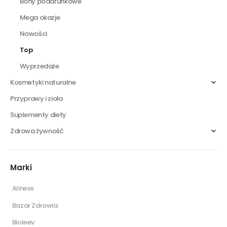
Bony podarunkowe
Mega okazje
Nowości
Top
Wyprzedaże
Kosmetyki naturalne
Przyprawy i zioła
Suplementy diety
Zdrowa żywność
Marki
Aliness
Bazar Zdrowia
Bioleev