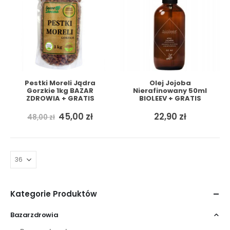
Pestki Moreli Jądra
Olej Jojoba
Gorzkie 1kg BAZAR
Nierafinowany 50ml
ZDROWIA + GRATIS
BIOLEEV + GRATIS
Pierwotna
Aktualna
45,00
zł
22,90
zł
48,00
zł
cena
cena
wynosiła:
wynosi:
48,00 zł.
45,00 zł.
Kategorie Produktów
Bazarzdrowia