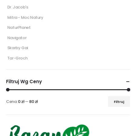
Dr. Jacob's
Mitra - Moc Natury
NaturPlanet
Navigator
Skarby Gai
Tar-Groch
Filtruj Wg Ceny
Cena:
0 zł
—
80 zł
Filtruj
Cena
Cena
min
max