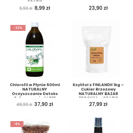
GRATIS
Pierwotna
Aktualna
8,99
zł
23,90
zł
9,90
zł
cena
cena
wynosiła:
wynosi:
9,90 zł.
8,99 zł.
-22%
Chlorofil w Płynie 500ml
Ksylitol z FINLANDII 1kg –
NATURALNY
Cukier Brzozowy
Oczyszczanie Detoks
NATURALNY BAZAR
Odkwaszanie ALTER
ZDROWIA + GRATIS
MEDICA + GRATIS
Pierwotna
Aktualna
37,90
zł
27,99
zł
48,90
zł
cena
cena
wynosiła:
wynosi:
48,90 zł.
37,90 zł.
-6%