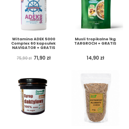
Witamina ADEK 5000
Musli tropikalne 1kg
Complex 60 kapsułek
TARGROCH + GRATIS
NAVIGATOR + GRATIS
Pierwotna
Aktualna
71,90
zł
14,90
zł
75,90
zł
cena
cena
wynosiła:
wynosi:
75,90 zł.
71,90 zł.