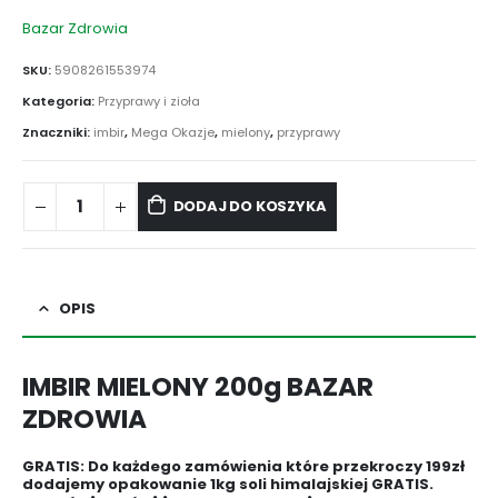
Bazar Zdrowia
SKU:
5908261553974
Kategoria:
Przyprawy i zioła
Znaczniki:
imbir
,
Mega Okazje
,
mielony
,
przyprawy
DODAJ DO KOSZYKA
OPIS
IMBIR MIELONY 200g BAZAR
ZDROWIA
GRATIS: Do każdego zamówienia które przekroczy 199zł
dodajemy opakowanie 1kg soli himalajskiej GRATIS.