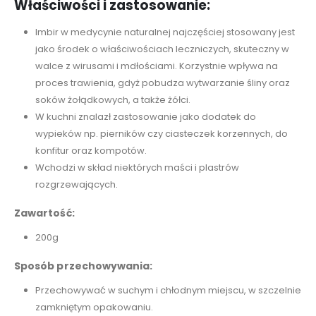
Właściwości i zastosowanie:
Imbir w medycynie naturalnej najczęściej stosowany jest
jako środek o właściwościach leczniczych, skuteczny w
walce z wirusami i mdłościami. K
orzystnie wpływa na
proces trawienia, gdyż pobudza wytwarzanie śliny oraz
soków żołądkowych, a także żółci.
W kuchni znalazł zastosowanie jako dodatek do
wypieków np. pierników czy ciasteczek korzennych, do
konfitur oraz kompotów.
Wchodzi w skład niektórych maści i plastrów
rozgrzewających.
Zawartość:
200g
Sposób przechowywania:
Przechowywać w suchym i chłodnym miejscu, w szczelnie
zamkniętym opakowaniu.