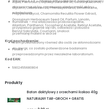
Witaminy A + E – działają antyrodnikowo, hamują procesy
Aqua, Petrolatum, Glyceryl Stearate SE, Cetearyl Alcohol,
starzenia się skóry, poprawiają elastyczność skóry i
Glycerin, Ceteareth-20, Phenoxyethanol, Dimethicone,
odmładzają
Propylene Glycol, Chamomilla Recutita Flower Extract,
Gossypium Herbaceum Seed Oil, Parfum, Lanolin,
Rumianek – ma właściwości przeciwzapalne,
Allantoin, Panthenol, Tocopheryl Acetate, Retinyl Acetate,
przyspiesza gojenie się ran, odświeża i pobudza
Benzyl Salicylate, Coumarin, Linalool.
przemianę materii w skórze
Kraj pochodzenia:
​Krem przeznaczony również dla osób ze skłonnościami
do alergii, co zostało potwierdzone badaniami
Polska
przeprowadzonymi przez niezależne laboratorium.
Kod EAN:
5902455680804
Produkty
Baton daktylowy z orzechami i kakao 40g
NATURALNY TAR-GROCH + GRATIS
Pierwotna
Aktualna