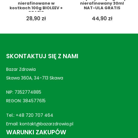
nierafinowany 30ml
nierafinowany 50ml
NAT-ULA GRATIS
BIOLEEV + GRATIS
44,90
zł
17,99
zł
SKONTAKTUJ SIĘ Z NAMI
Bazar Zdrowia
Skawa 360A, 34-713 Skawa
NIP: 7352774885
REGON: 384577615
Tel.:
+48 720 707 464
Email:
kontakt@bazarzdrowia.pl
WARUNKI ZAKUPÓW