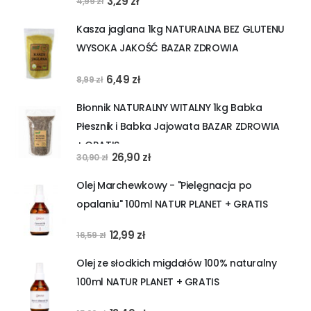
3,29
zł
4,99
zł
cena
cena
Kasza jaglana 1kg NATURALNA BEZ GLUTENU
wynosiła:
wynosi:
WYSOKA JAKOŚĆ BAZAR ZDROWIA
4,99 zł.
3,29 zł.
Pierwotna
Aktualna
6,49
zł
8,99
zł
cena
cena
Błonnik NATURALNY WITALNY 1kg Babka
wynosiła:
wynosi:
Płesznik i Babka Jajowata BAZAR ZDROWIA
8,99 zł.
6,49 zł.
+ GRATIS
Pierwotna
Aktualna
26,90
zł
30,90
zł
cena
cena
Olej Marchewkowy - "Pielęgnacja po
wynosiła:
wynosi:
opalaniu" 100ml NATUR PLANET + GRATIS
30,90 zł.
26,90 zł.
Pierwotna
Aktualna
12,99
zł
16,59
zł
cena
cena
Olej ze słodkich migdałów 100% naturalny
wynosiła:
wynosi:
100ml NATUR PLANET + GRATIS
16,59 zł.
12,99 zł.