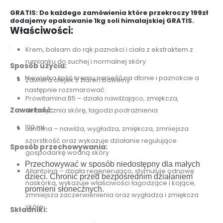
GRATIS: Do każdego zamówienia które przekroczy 199zł
dodajemy opakowanie 1kg soli himalajskiej GRATIS.
Właściwości:
Krem, balsam do rąk paznokci i ciała z ekstraktem z
rumianku do suchej i normalnej skóry
Sposób użycia:
Niewielka ilość kremu nanieść na dłonie i paznokcie a
Zawiera olejek z ziaren bawełny
następnie rozsmarować.
Prowitamina B5 – działa nawilżająco, zmiękcza,
Zawartość:
uelastycznia skórę, łagodzi podrażnienia
100 ml
Lanolina – nawilża, wygładza, zmiękcza, zmniejsza
szorstkość oraz wykazuje działanie regulujące
Sposób przechowywania:
gospodarkę wodną skóry
Przechowywać w sposób niedostępny dla małych
Allantoina – działa regenerująco, stymuluje odnowę
dzieci. Chronić przed bezpośrednim działaniem
naskórka, wykazuje właściwości łagodzące i kojące,
promieni słonecznych.
zmniejsza zaczerwienienia oraz wygładza i zmiękcza
skórę
Składniki: