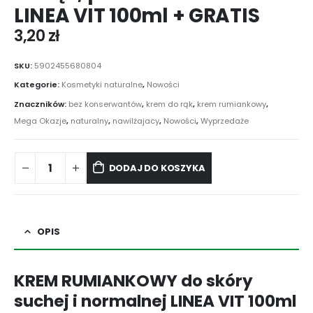
LINEA VIT 100ml + GRATIS
3,20
zł
SKU:
5902455680804
Kategorie:
Kosmetyki naturalne
,
Nowości
Znaczników:
bez konserwantów
,
krem do rąk
,
krem rumiankowy
,
Mega Okazje
,
naturalny
,
nawilżajacy
,
Nowości
,
Wyprzedaże
DODAJ DO KOSZYKA
OPIS
KREM RUMIANKOWY do skóry
suchej i normalnej LINEA VIT 100ml