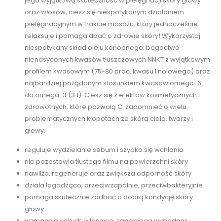
jego wyjątkową skuteczność w pielęgnacji skóry głowy
oraz włosów, ciesz się niespotykanym działaniem
pielęgnacyjnym w trakcie masażu, który jednocześnie
relaksuje i pomaga dbać o zdrowie skóry! Wykorzystaj
niespotykany skład oleju konopnego: bogactwo
nienasyconych kwasów tłuszczowych NNKT z wyjątkowym
profilem kwasowym (75-80 proc. kwasu linolowego) oraz
najbardziej pożądanym stosunkiem kwasów omega-6
do omega-3 (3:1). Ciesz się z efektów kosmetycznych i
zdrowotnych, które pozwolą Ci zapomnieć o wielu
problematycznych kłopotach ze skórą ciała, twarzy i
głowy.
reguluje wydzielanie sebum i szybko się wchłania
nie pozostawia tłustego filmu na powierzchni skóry
nawilża, regeneruje oraz zwiększa odporność skóry
działa łagodząco, przeciwzapalnie, przeciwbakteryjnie
pomaga skutecznie zadbać o dobrą kondycję skóry
głowy
wzmacnia cebulki włosowe, zapobiega wypadaniu