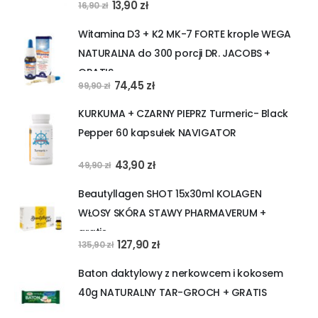
Pierwotna
Aktualna
13,90
zł
16,90
zł
cena
cena
Witamina D3 + K2 MK-7 FORTE krople WEGA
wynosiła:
wynosi:
NATURALNA do 300 porcji DR. JACOBS +
16,90 zł.
13,90 zł.
GRATIS
Pierwotna
Aktualna
74,45
zł
99,90
zł
cena
cena
KURKUMA + CZARNY PIEPRZ Turmeric- Black
wynosiła:
wynosi:
Pepper 60 kapsułek NAVIGATOR
99,90 zł.
74,45 zł.
Pierwotna
Aktualna
43,90
zł
49,90
zł
cena
cena
Beautyllagen SHOT 15x30ml KOLAGEN
wynosiła:
wynosi:
WŁOSY SKÓRA STAWY PHARMAVERUM +
49,90 zł.
43,90 zł.
gratis
Pierwotna
Aktualna
127,90
zł
135,90
zł
cena
cena
Baton daktylowy z nerkowcem i kokosem
wynosiła:
wynosi:
40g NATURALNY TAR-GROCH + GRATIS
135,90 zł.
127,90 zł.