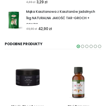
Pierwotna
Aktualna
3,29
zł
4,99
zł
cena
cena
Mąka Kasztanowa z Kasztanów jadalnych
wynosiła:
wynosi:
1kg NATURALNA JAKOŚĆ TAR-GROCH +
4,99 zł.
3,29 zł.
GRATIS
Pierwotna
Aktualna
42,90
zł
49,90
zł
cena
cena
wynosiła:
wynosi:
PODOBNE PRODUKTY
49,90 zł.
42,90 zł.