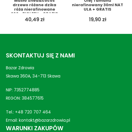
Masło Shea&cocos
Olej Tamanu
drzewo różane dzika
nierafinowany 30ml NAT
róża nierafinowane
ULA + GRATIS
200g BIOLEEV + GRATIS
40,49
zł
19,90
zł
SKONTAKTUJ SIĘ Z NAMI
Bazar Zdrowia
Skawa 360A, 34-713 Skawa
NIP: 7352774885
REGON: 384577615
Tel.:
+48 720 707 464
Email:
kontakt@bazarzdrowia.pl
WARUNKI ZAKUPÓW