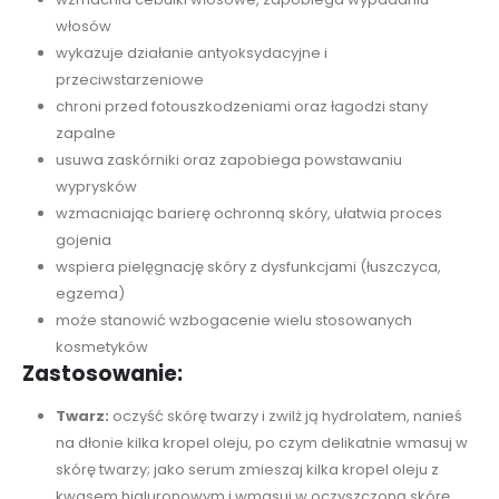
włosów
wykazuje działanie antyoksydacyjne i
przeciwstarzeniowe
chroni przed fotouszkodzeniami oraz łagodzi stany
zapalne
usuwa zaskórniki oraz zapobiega powstawaniu
wyprysków
wzmacniając barierę ochronną skóry, ułatwia proces
gojenia
wspiera pielęgnację skóry z dysfunkcjami (łuszczyca,
egzema)
może stanowić wzbogacenie wielu stosowanych
kosmetyków
Zastosowanie:
Twarz:
oczyść skórę twarzy i zwilż ją hydrolatem, nanieś
na dłonie kilka kropel oleju, po czym delikatnie wmasuj w
skórę twarzy; jako serum zmieszaj kilka kropel oleju z
kwasem hialuronowym i wmasuj w oczyszczoną skórę.