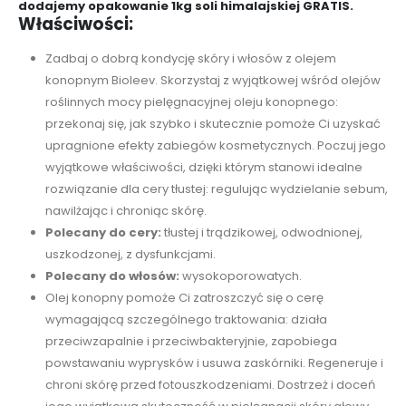
dodajemy opakowanie 1kg soli himalajskiej GRATIS.
Właściwości:
Zadbaj o dobrą kondycję skóry i włosów z olejem
konopnym Bioleev. Skorzystaj z wyjątkowej wśród olejów
roślinnych mocy pielęgnacyjnej oleju konopnego:
przekonaj się, jak szybko i skutecznie pomoże Ci uzyskać
upragnione efekty zabiegów kosmetycznych. Poczuj jego
wyjątkowe właściwości, dzięki którym stanowi idealne
rozwiązanie dla cery tłustej: regulując wydzielanie sebum,
nawilżając i chroniąc skórę.
Polecany do cery:
tłustej i trądzikowej, odwodnionej,
uszkodzonej, z dysfunkcjami.
Polecany do włosów:
wysokoporowatych.
Olej konopny pomoże Ci zatroszczyć się o cerę
wymagającą szczególnego traktowania: działa
przeciwzapalnie i przeciwbakteryjnie, zapobiega
powstawaniu wyprysków i usuwa zaskórniki. Regeneruje i
chroni skórę przed fotouszkodzeniami. Dostrzeż i doceń