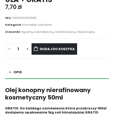
7,70
zł
SKU:
5902633424985
Kategoria:
Kosmetyki naturalne
Znaczniki:
egzemy
,
kosmetyczny
,
nierafinowany
,
Olej konopny
DODAJ DO KOSZYKA
OPIS
Olej konopny nierafinowany
kosmetyczny 50ml
GRATIS: Do każdego zamówienia które przekroczy 199zł
dodajemy opakowanie 1kg soli himalajskiej GRATIS.