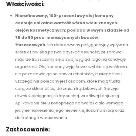
Właściwości:
Nierafinowany, 100-procentowy olej konopny
cechuje unikalna wartość wśród wielu znanych
olejów kosmetycznych: posiada w swym składzie od
75 do 80 proc. nienasyconych kwasów
tłuszczowych.
Ich dobroczynny pielęgnacyjny wpływ na
skórę człowieka pozwala zyskać pewność, że zdrowo i
mądrze troszczymy się o swój wygląd i ogólną kondycję
organizmu. Olej konopny wyjątkowo szybko się wchłania,
nie pozostawiając na powierzchni skóry tłustego filmu.
Szczególnie polecany jest osobom, które mają tłustą
cerę, ze skłonnością do zmian trądzikowych. Sprzyja
również pielęgnacji skóry suchej, wrażliwej i dojrzałej.
Aplikowanie oleju konopnego na twarz i ciało wymaga
jedynie naniesienia jego niewielkiej ilości na skórę oraz
delikatnego wmasowania.
Zastosowanie: