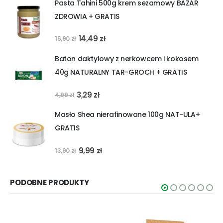
Pasta Tahini 500g krem sezamowy BAZAR
wynosiła:
wynosi:
ZDROWIA + GRATIS
26,99 zł.
24,90 zł.
Pierwotna
Aktualna
14,49
zł
15,90
zł
cena
cena
Baton daktylowy z nerkowcem i kokosem
wynosiła:
wynosi:
40g NATURALNY TAR-GROCH + GRATIS
15,90 zł.
14,49 zł.
Pierwotna
Aktualna
3,29
zł
4,99
zł
cena
cena
Masło Shea nierafinowane 100g NAT-ULA+
wynosiła:
wynosi:
GRATIS
4,99 zł.
3,29 zł.
Pierwotna
Aktualna
9,99
zł
13,90
zł
cena
cena
wynosiła:
wynosi:
PODOBNE PRODUKTY
13,90 zł.
9,99 zł.