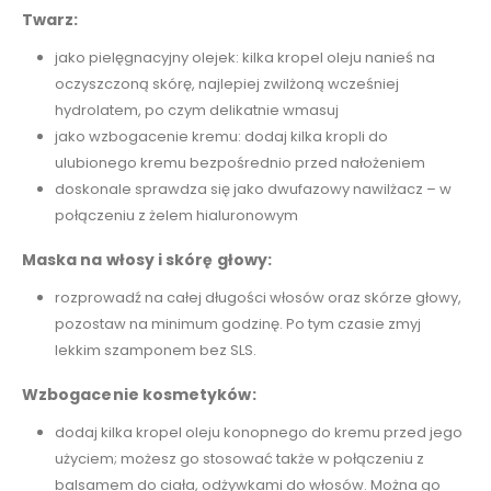
Twarz:
jako pielęgnacyjny olejek: kilka kropel oleju nanieś na
oczyszczoną skórę, najlepiej zwilżoną wcześniej
hydrolatem, po czym delikatnie wmasuj
jako wzbogacenie kremu: dodaj kilka kropli do
ulubionego kremu bezpośrednio przed nałożeniem
doskonale sprawdza się jako dwufazowy nawilżacz – w
połączeniu z żelem hialuronowym
Maska na włosy i skórę głowy:
rozprowadź na całej długości włosów oraz skórze głowy,
pozostaw na minimum godzinę. Po tym czasie zmyj
lekkim szamponem bez SLS.
Wzbogacenie kosmetyków:
dodaj kilka kropel oleju konopnego do kremu przed jego
użyciem; możesz go stosować także w połączeniu z
balsamem do ciała, odżywkami do włosów. Można go