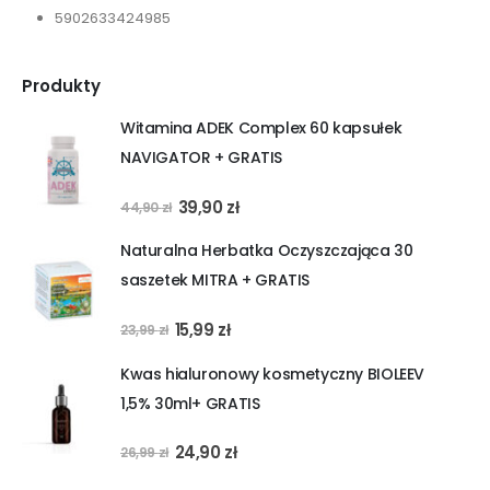
5902633424985
Produkty
Witamina ADEK Complex 60 kapsułek
NAVIGATOR + GRATIS
Pierwotna
Aktualna
39,90
zł
44,90
zł
cena
cena
Naturalna Herbatka Oczyszczająca 30
wynosiła:
wynosi:
saszetek MITRA + GRATIS
44,90 zł.
39,90 zł.
Pierwotna
Aktualna
15,99
zł
23,99
zł
cena
cena
Kwas hialuronowy kosmetyczny BIOLEEV
wynosiła:
wynosi:
1,5% 30ml+ GRATIS
23,99 zł.
15,99 zł.
Pierwotna
Aktualna
24,90
zł
26,99
zł
cena
cena