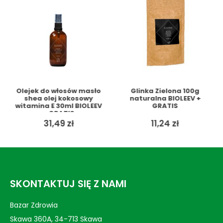
Olejek do włosów masło
Glinka Zielona 100g
shea olej kokosowy
naturalna BIOLEEV +
witamina E 30ml BIOLEEV
GRATIS
+ GRATIS
ualna
31,49
zł
11,24
zł
a
osi:
0 zł.
SKONTAKTUJ SIĘ Z NAMI
Bazar Zdrowia
Skawa 360A, 34-713 Skawa