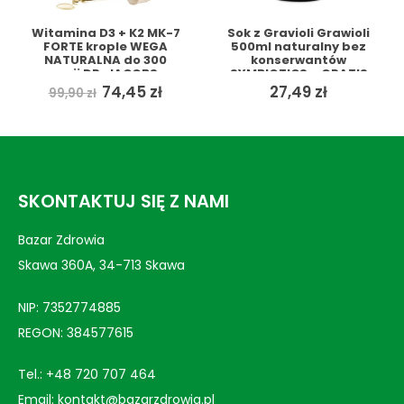
Witamina D3 + K2 MK-7
Sok z Gravioli Grawioli
FORTE krople WEGA
500ml naturalny bez
NATURALNA do 300
konserwantów
porcji DR. JACOBS +
SYMBIOTICS + GRATIS
GRATIS
ualna
Pierwotna
Aktualna
74,45
zł
27,49
zł
99,90
zł
a
cena
cena
si:
wynosiła:
wynosi:
0 zł.
99,90 zł.
74,45 zł.
SKONTAKTUJ SIĘ Z NAMI
Bazar Zdrowia
Skawa 360A, 34-713 Skawa
NIP: 7352774885
REGON: 384577615
Tel.:
+48 720 707 464
Email:
kontakt@bazarzdrowia.pl