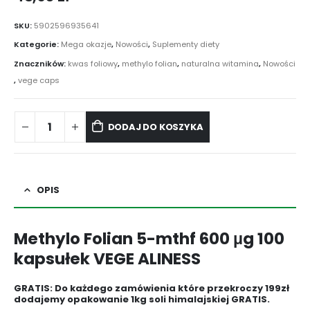
SKU:
5902596935641
Kategorie:
Mega okazje
,
Nowości
,
Suplementy diety
Znaczników:
kwas foliowy
,
methylo folian
,
naturalna witamina
,
Nowości
,
vege caps
DODAJ DO KOSZYKA
OPIS
Methylo Folian 5-mthf 600 μg 100
kapsułek VEGE ALINESS
GRATIS: Do każdego zamówienia które przekroczy 199zł
dodajemy opakowanie 1kg soli himalajskiej GRATIS.