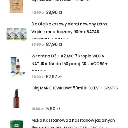
Pierwotna
Aktualna
38,90
zł
42,90
zł
cena
cena
3 x Olej kokosowy nierafinowany Extra
wynosiła:
wynosi:
Virgin zimnotłoczony 900ml BAZAR
42,90 zł.
38,90 zł.
ZDROWIA + GRATIS
Pierwotna
Aktualna
87,90
zł
93,90
zł
cena
cena
Witamina D3 + K2 MK-7 krople WEGA
wynosiła:
wynosi:
NATURALNA do 150 porcji DR. JACOBS +
93,90 zł.
87,90 zł.
GRATIS
Pierwotna
Aktualna
52,97
zł
69,90
zł
cena
cena
Olej MARCHEWKOWY 50ml BIOLEEV + GRATIS
wynosiła:
wynosi:
69,90 zł.
52,97 zł.
Pierwotna
Aktualna
15,90
zł
18,90
zł
cena
cena
Mąka Kasztanowa z Kasztanów jadalnych
wynosiła:
wynosi:
1kg NATURALNA JAKOŚĆ TAR-GROCH +