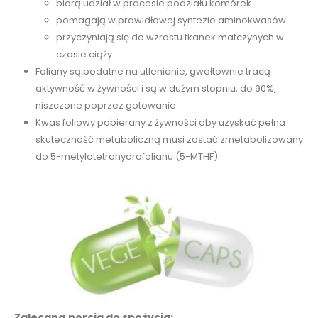
biorą udział w procesie podziału komórek
pomagają w prawidłowej syntezie aminokwasów
przyczyniają się do wzrostu tkanek matczynych w
czasie ciąży
Foliany są podatne na utlenianie, gwałtownie tracą
aktywność w żywności i są w dużym stopniu, do 90%,
niszczone poprzez gotowanie.
Kwas foliowy pobierany z żywności aby uzyskać pełna
skuteczność metaboliczną musi zostać zmetabolizowany
do 5-metylotetrahydrofolianu (5-MTHF)
Zalecana porcja do spożycia: