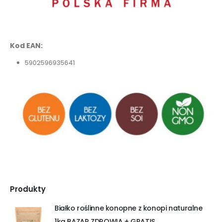
Kod EAN:
5902596935641
Produkty
Białko roślinne konopne z konopi naturalne
1kg BAZAR ZDROWIA + GRATIS