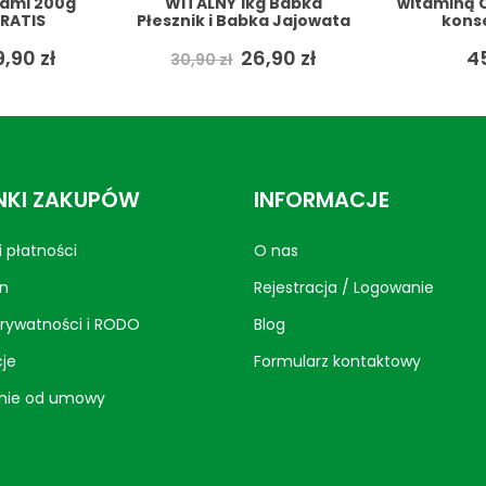
g Babka
witaminą C naturalny bez
natu
ka Jajowata
konserwantów
kons
A + GRATIS
SYMBIOTICS + GRATIS
SYMBIOT
ierwotna
Aktualna
6,90
zł
45,99
zł
28,99
ena
cena
ynosiła:
wynosi:
,90 zł.
26,90 zł.
KI ZAKUPÓW
INFORMACJE
 płatności
O nas
n
Rejestracja / Logowanie
prywatności i RODO
Blog
je
Formularz kontaktowy
nie od umowy