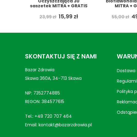
 30
bioflawonoidami 200g
WITALNY 1k
GRATIS
MITRA + GRATIS
Płesznik i Bab
BAZAR ZDROWI
wotna
Aktualna
Pierwotna
Aktualna
P
9
zł
49,90
zł
2
55,00
zł
30,90
zł
cena
cena
cena
c
iła:
wynosi:
wynosiła:
wynosi:
w
zł.
15,99 zł.
55,00 zł.
49,90 zł.
30
SKONTAKTUJ SIĘ Z NAMI
WARUN
Bazar Zdrowia
Dostawa i
Skawa 360A, 34-713 Skawa
Regulami
Polityka 
NIP: 7352774885
REGON: 384577615
Reklamac
Odstąpie
Tel.:
+48 720 707 464
Email:
kontakt@bazarzdrowia.pl