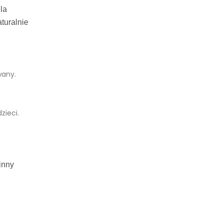
la
turalnie
wany.
zieci.
inny