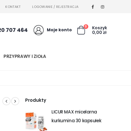
KONTAKT
LOGOWANIE / REJESTRACJA
0
Koszyk
20 707 464
Moje konto
0,00
zł
PRZYPRAWY I ZIOŁA
Produkty
LICUR MAX micelarna
kurkumina 30 kapsułek
BIO MEDICAL PHARMA