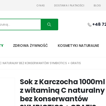
O NAS
DOSTAWA I PŁATNOŚCI
BLOG
+48 7
TY
ZDROWA ŻYWNOŚĆ
KOSMETYKI NATURALNE
 C NATURALNY BEZ KONSERWANTÓW SYMBIOTICS + GRATIS
Sok z Karczocha 1000ml
z witaminą C naturalny
bez konserwantów