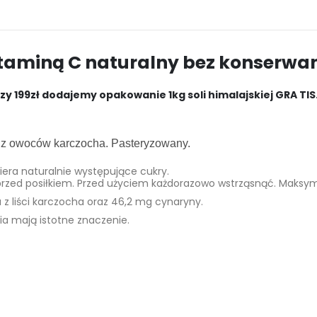
itaminą C naturalny bez konserwa
 199zł dodajemy opakowanie 1kg soli himalajskiej GRA TIS
 z owoców karczocha. Pasteryzowany.
iera naturalnie występujące cukry.
przed posiłkiem. Przed użyciem każdorazowo wstrząsnąć. Maksy
 z liści karczocha oraz 46,2 mg cynaryny.
ia mają istotne znaczenie.