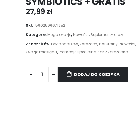
SYMBIOTICS + GRATIS
27,99
zł
SKU:
5902596671952
Kategorie:
Mega okazje
,
Nowości
,
Suplementy diety
Znaczników:
bez dodatków
,
karczoch
,
naturalny
,
Nowości
,
Okazje miesiąca
,
Promocje specjalne
,
sok z karczocha
DODAJ DO KOSZYKA