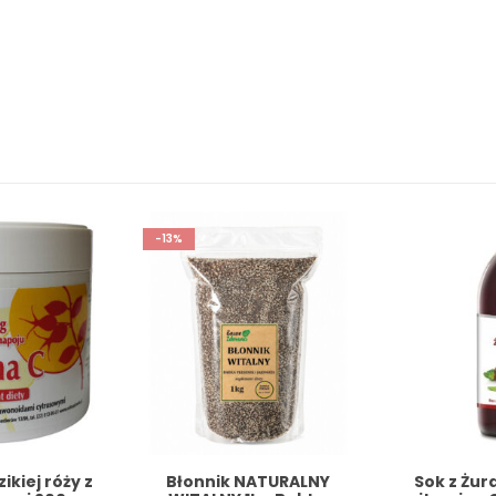
-10%
TURALNY
Sok z Żurawiny 1000ml z
Sok z Ro