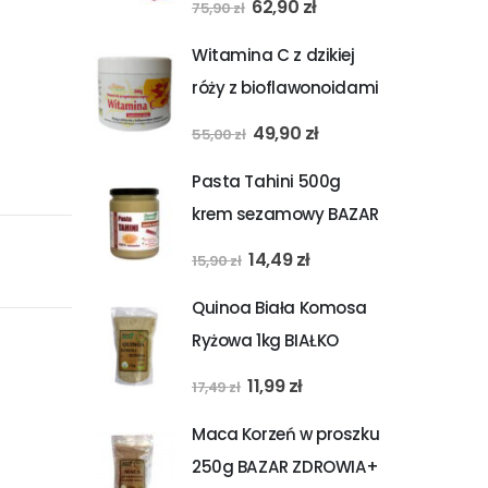
Pierwotna
Aktualna
62,90
zł
75,90
zł
cena
cena
Witamina C z dzikiej
wynosiła:
wynosi:
róży z bioflawonoidami
75,90 zł.
62,90 zł.
200g MITRA + GRATIS
Pierwotna
Aktualna
49,90
zł
55,00
zł
cena
cena
Pasta Tahini 500g
wynosiła:
wynosi:
krem sezamowy BAZAR
55,00 zł.
49,90 zł.
ZDROWIA + GRATIS
Pierwotna
Aktualna
14,49
zł
15,90
zł
cena
cena
Quinoa Biała Komosa
wynosiła:
wynosi:
Ryżowa 1kg BIAŁKO
15,90 zł.
14,49 zł.
Wysoka jakość Bazar
Pierwotna
Aktualna
11,99
zł
17,49
zł
Zdrowia + GRATIS
cena
cena
Maca Korzeń w proszku
wynosiła:
wynosi:
250g BAZAR ZDROWIA+
17,49 zł.
11,99 zł.