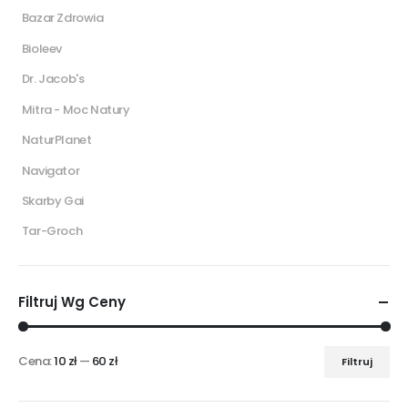
Bazar Zdrowia
Bioleev
Dr. Jacob's
Mitra - Moc Natury
NaturPlanet
Navigator
Skarby Gai
Tar-Groch
Filtruj Wg Ceny
Cena:
10 zł
—
60 zł
Filtruj
Cena
Cena
min
max