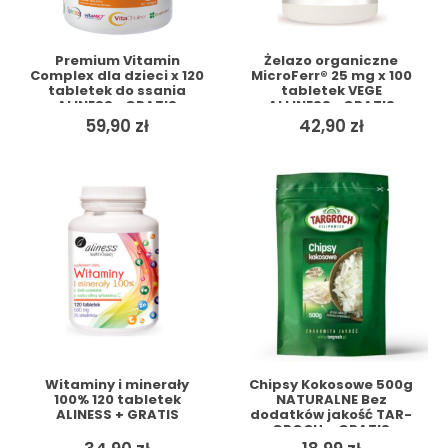
Premium Vitamin
Żelazo organiczne
Complex dla dzieci x 120
MicroFerr® 25 mg x 100
tabletek do ssania
tabletek VEGE
ALINESS+ GRATIS
ALLINESS+ GRATIS
59,90
zł
42,90
zł
Witaminy i minerały
Chipsy Kokosowe 500g
100% 120 tabletek
NATURALNE Bez
ALINESS + GRATIS
dodatków jakość TAR-
GROCH + GRATIS