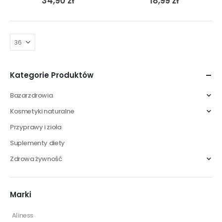
34,90
zł
18,99
zł
Kategorie Produktów
Bazarzdrowia
Kosmetyki naturalne
Przyprawy i zioła
Suplementy diety
Zdrowa żywność
Marki
Aliness