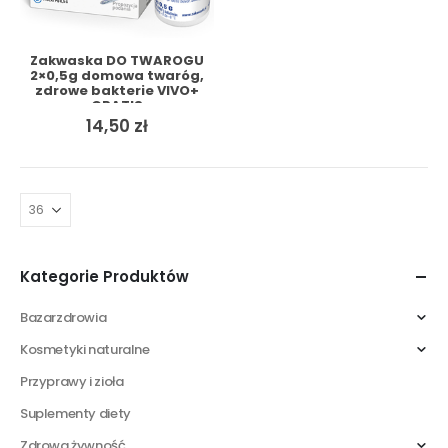
Zakwaska DO TWAROGU
2×0,5g domowa twaróg,
zdrowe bakterie VIVO+
GRATIS
14,50
zł
Kategorie Produktów
Bazarzdrowia
Kosmetyki naturalne
Przyprawy i zioła
Suplementy diety
Zdrowa żywność