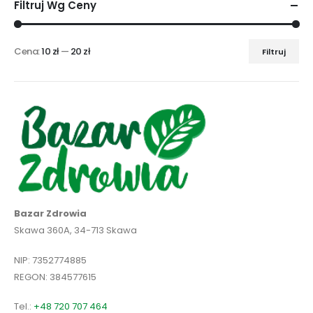
Filtruj Wg Ceny
Cena:
10 zł
—
20 zł
Filtruj
Cena
Cena
min
max
Bazar Zdrowia
Skawa 360A, 34-713 Skawa
NIP: 7352774885
REGON: 384577615
Tel.:
+48 720 707 464