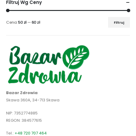
Filtruj Wg Ceny
Cena:
50 zł
—
60 zł
Filtruj
Cena
Cena
min
max
Bazar Zdrowia
Skawa 360A, 34-713 Skawa
NIP: 7352774885
REGON: 384577615
Tel.:
+48 720 707 464