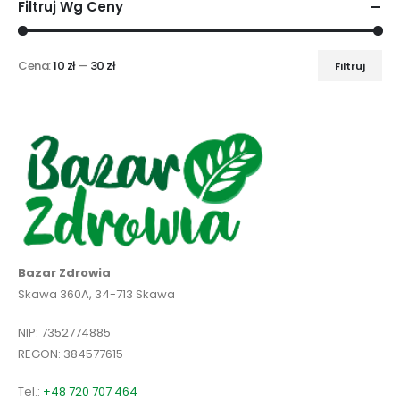
Filtruj Wg Ceny
Cena:
10 zł
—
30 zł
Filtruj
Cena
Cena
min
max
Bazar Zdrowia
Skawa 360A, 34-713 Skawa
NIP: 7352774885
REGON: 384577615
Tel.:
+48 720 707 464