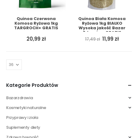
Quinoa Czerwona
Quinoa Biała Komosa
Komosa Ryżowa 1kg
Ryżowa 1kg BIAŁKO
TARGROCH+ GRATIS
Wysoka jakość Bazar
Zdrowia + GRATIS
Pierwotna
Aktual
20,99
zł
11,99
zł
17,49
zł
cena
cena
wynosiła:
wynosi
17,49 zł.
11,99 zł.
Kategorie Produktów
Bazarzdrowia
Kosmetyki naturalne
Przyprawy i zioła
Suplementy diety
Zdrowa żywność