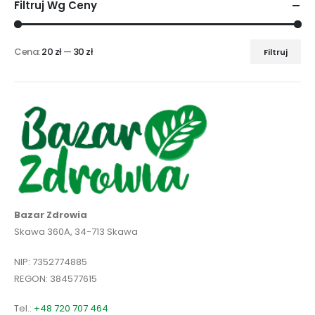
Filtruj Wg Ceny
Cena:
20 zł
—
30 zł
Filtruj
Cena
Cena
min
max
Bazar Zdrowia
Skawa 360A, 34-713 Skawa
NIP: 7352774885
REGON: 384577615
Tel.:
+48 720 707 464