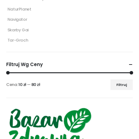
NaturPlanet
Navigator
Skarby Gai
Tar-Groch
Filtruj Wg Ceny
Cena:
10 zł
—
80 zł
Filtruj
Cena
Cena
min
max