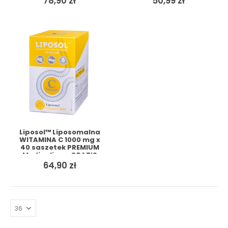
78,90
zł
50,99
zł
Liposol™ Liposomalna
WITAMINA C 1000 mg x
40 saszetek PREMIUM
Medicaline + GRATIS
64,90
zł