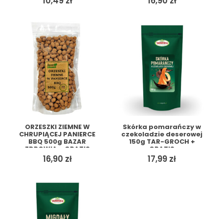
10,49
zł
16,90
zł
ORZESZKI ZIEMNE W
Skórka pomarańczy w
CHRUPIĄCEJ PANIERCE
czekoladzie deserowej
BBQ 500g BAZAR
150g TAR-GROCH +
ZDROWIA + GRATIS
GRATIS
16,90
zł
17,99
zł