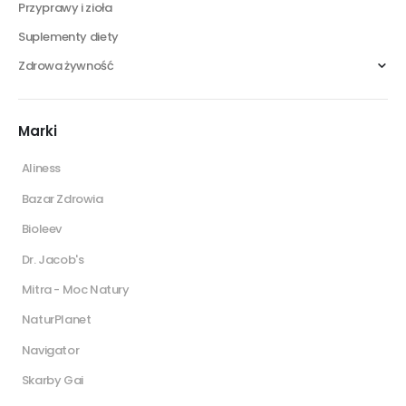
Przyprawy i zioła
Suplementy diety
Zdrowa żywność
Marki
Aliness
Bazar Zdrowia
Bioleev
Dr. Jacob's
Mitra - Moc Natury
NaturPlanet
Navigator
Skarby Gai