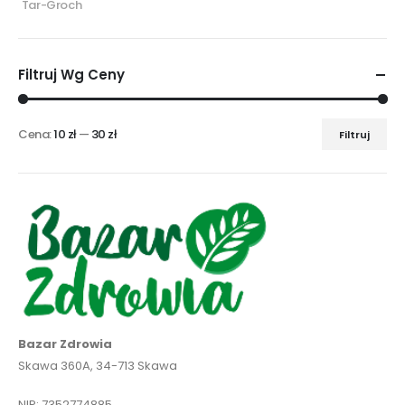
Tar-Groch
Filtruj Wg Ceny
Cena:
10 zł
—
30 zł
Filtruj
Cena
Cena
min
max
Bazar Zdrowia
Skawa 360A, 34-713 Skawa
NIP: 7352774885