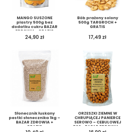
MANGO SUSZONE
Bób prażony solony
plastry 500g bez
500g TARGROCH +
dodatku cukru BAZAR
GRATIS
ZDROWIA+ GRATIS
24,90
zł
17,49
zł
Słonecznik łuskany
ORZESZKI ZIEMNE W
pestki słonecznika 1kg –
CHRUPIĄCEJ PANIERCE
BAZAR ZDROWIA +
SEROWO – CEBULOWEJ
GRATIS
500g BAZAR ZDROWIA +
GRATIS