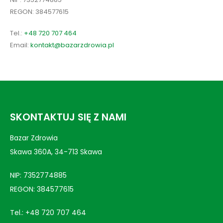
REGON: 384577615
Tel.:
+48 720 707 464
Email:
kontakt@bazarzdrowia.pl
SKONTAKTUJ SIĘ Z NAMI
Bazar Zdrowia
Skawa 360A, 34-713 Skawa
NIP: 7352774885
REGON: 384577615
Tel.:
+48 720 707 464