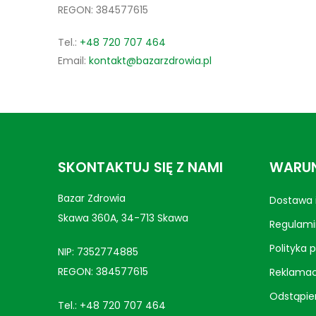
REGON: 384577615
Tel.:
+48 720 707 464
Email:
kontakt@bazarzdrowia.pl
SKONTAKTUJ SIĘ Z NAMI
WARUN
Bazar Zdrowia
Dostawa i
Skawa 360A, 34-713 Skawa
Regulami
Polityka 
NIP: 7352774885
REGON: 384577615
Reklamac
Odstąpie
Tel.:
+48 720 707 464