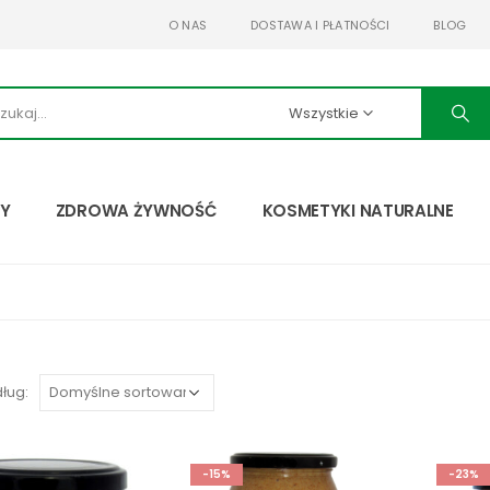
O NAS
DOSTAWA I PŁATNOŚCI
BLOG
Wszystkie
TY
ZDROWA ŻYWNOŚĆ
KOSMETYKI NATURALNE
ług:
-15%
-23%