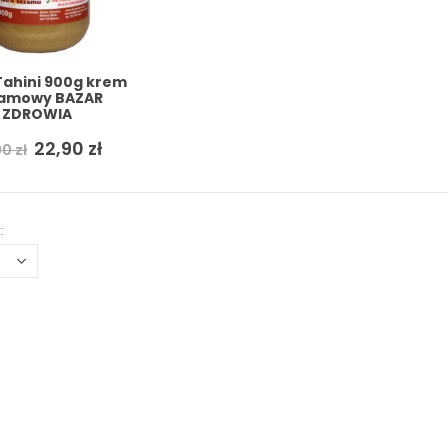
Tahini 900g krem
amowy BAZAR
ZDROWIA
Pierwotna
Aktualna
22,90
zł
90
zł
cena
cena
wynosiła:
wynosi:
25,90 zł.
22,90 zł.
: