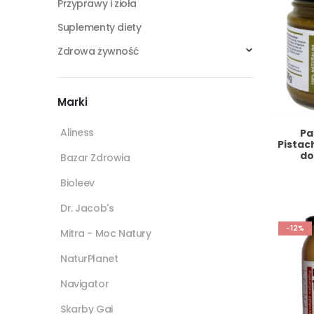
Przyprawy i zioła
Suplementy diety
Zdrowa żywność
Marki
Aliness
Pa
Pistac
do
Bazar Zdrowia
himala
BAZ
Bioleev
Dr. Jacob's
-12%
Mitra - Moc Natury
NaturPlanet
Navigator
Skarby Gai