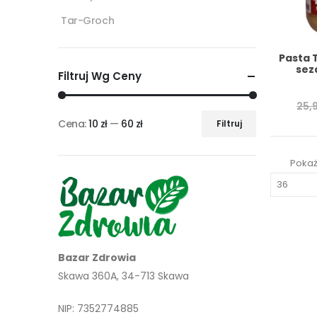
Tar-Groch
Pasta 
sez
Filtruj Wg Ceny
25,
Cena:
10 zł
—
60 zł
Filtruj
Cena
Cena
min
max
Pokaż
Bazar Zdrowia
Skawa 360A, 34-713 Skawa
NIP: 7352774885