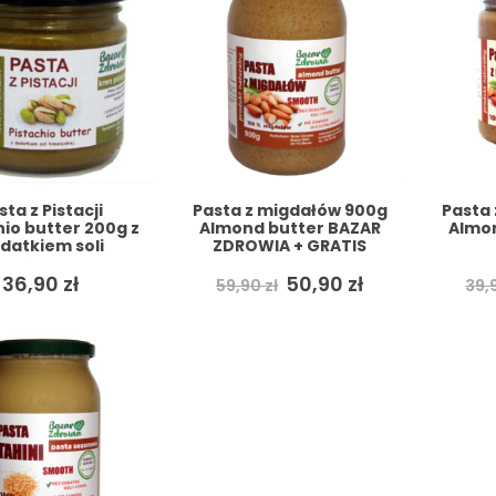
sta z Pistacji
Pasta z migdałów 900g
Pasta
hio butter 200g z
Almond butter BAZAR
Almon
datkiem soli
ZDROWIA + GRATIS
jskiej naturalna
Pierwotna
Aktualna
AR ZDROWIA +
36,90
zł
50,90
zł
59,90
zł
39,
GRATIS
cena
cena
wynosiła:
wynosi:
59,90 zł.
50,90 zł.