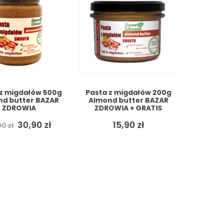
 z migdałów 500g
Pasta z migdałów 200g
d butter BAZAR
Almond butter BAZAR
ZDROWIA
ZDROWIA + GRATIS
Pierwotna
Aktualna
30,90
zł
15,90
zł
90
zł
cena
cena
wynosiła:
wynosi:
39,90 zł.
30,90 zł.