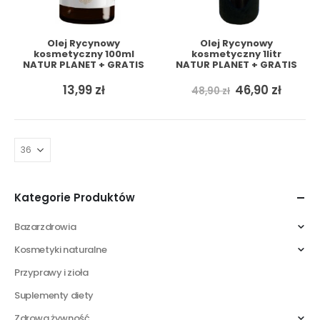
Olej Rycynowy
Olej Rycynowy
kosmetyczny 100ml
kosmetyczny 1litr
NATUR PLANET + GRATIS
NATUR PLANET + GRATIS
Pierwotna
Aktua
13,99
zł
46,90
zł
48,90
zł
cena
cena
wynosiła:
wynosi
48,90 zł.
46,90 z
Kategorie Produktów
Bazarzdrowia
Kosmetyki naturalne
Przyprawy i zioła
Suplementy diety
Zdrowa żywność