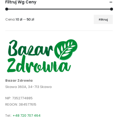
Filtruj Wg Ceny
Cena:
10 zł
—
50 zł
Filtruj
Cena
Cena
min
max
Bazar Zdrowia
Skawa 360A, 34-713 Skawa
NIP: 7352774885
REGON: 384577615
Tel.:
+48 720 707 464