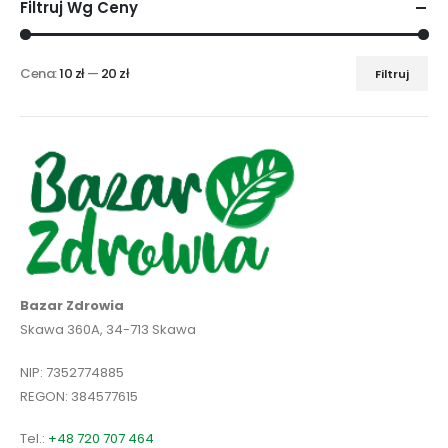
Filtruj Wg Ceny
Cena:
10 zł
—
20 zł
Filtruj
Cena
Cena
min
max
Bazar Zdrowia
Skawa 360A, 34-713 Skawa
NIP: 7352774885
REGON: 384577615
Tel.:
+48 720 707 464