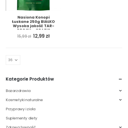
Nasiona Konopi
Łuskane 250g BIAŁKO
Wysoka jakość TAR-
GROCH + GRATIS
Pierwotna
Aktualna
12,99
zł
15,99
zł
cena
cena
wynosiła:
wynosi:
15,99 zł.
12,99 zł.
Kategorie Produktów
Bazarzdrowia
Kosmetyki naturalne
Przyprawy i zioła
Suplementy diety
Zdrowa żywność