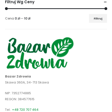
Filtruj Wg Ceny
Cena:
0 zł
—
10 zł
Filtruj
Cena
Cena
min
max
Bazar Zdrowia
Skawa 360A, 34-713 Skawa
NIP: 7352774885
REGON: 384577615
Tel.:
+48 720 707 464