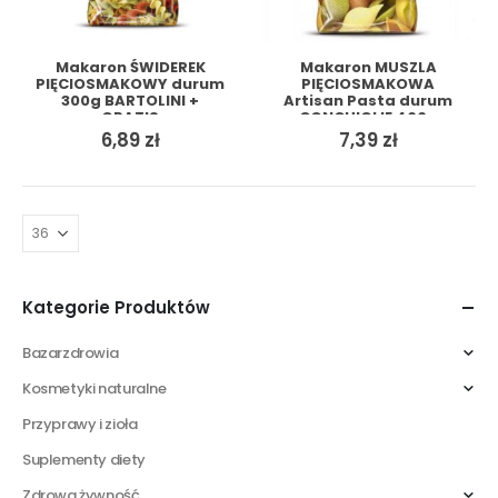
Makaron ŚWIDEREK
Makaron MUSZLA
PIĘCIOSMAKOWY durum
PIĘCIOSMAKOWA
300g BARTOLINI +
Artisan Pasta durum
GRATIS
CONCHIGLIE 400g
BARTOLINI + GRATIS
6,89
zł
7,39
zł
Kategorie Produktów
Bazarzdrowia
Kosmetyki naturalne
Przyprawy i zioła
Suplementy diety
Zdrowa żywność