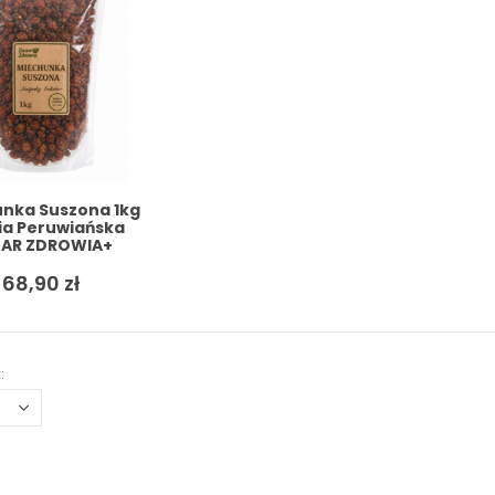
nka Suszona 1kg
ia Peruwiańska
AR ZDROWIA+
GRATIS
68,90
zł
: