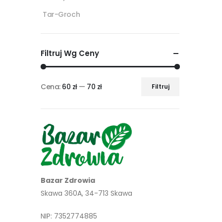
Tar-Groch
Filtruj Wg Ceny
Cena:
60 zł
—
70 zł
Filtruj
Cena
Cena
min
max
Bazar Zdrowia
Skawa 360A, 34-713 Skawa
NIP: 7352774885