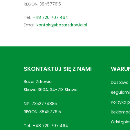
REGON: 384577615
Tel.:
+48 720 707 464
Email:
kontakt@bazarzdrowia.pl
SKONTAKTUJ SIĘ Z NAMI
WARUN
Bazar Zdrowia
Dostawa i
Skawa 360A, 34-713 Skawa
Regulami
Polityka 
NIP: 7352774885
REGON: 384577615
Reklamac
Odstąpie
Tel.:
+48 720 707 464