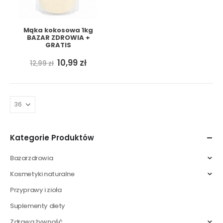
Mąka kokosowa 1kg
BAZAR ZDROWIA +
GRATIS
Pierwotna
Aktualna
10,99
zł
12,99
zł
cena
cena
wynosiła:
wynosi:
12,99 zł.
10,99 zł.
Kategorie Produktów
Bazarzdrowia
Kosmetyki naturalne
Przyprawy i zioła
Suplementy diety
Zdrowa żywność