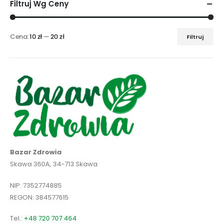
Filtruj Wg Ceny
Cena:
10 zł
—
20 zł
Filtruj
Cena
Cena
min
max
Bazar Zdrowia
Skawa 360A, 34-713 Skawa
NIP: 7352774885
REGON: 384577615
Tel.:
+48 720 707 464