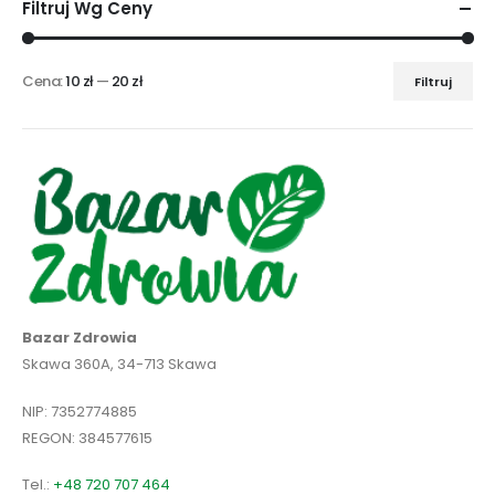
Filtruj Wg Ceny
Cena:
10 zł
—
20 zł
Filtruj
Cena
Cena
min
max
Bazar Zdrowia
Skawa 360A, 34-713 Skawa
NIP: 7352774885
REGON: 384577615
Tel.:
+48 720 707 464