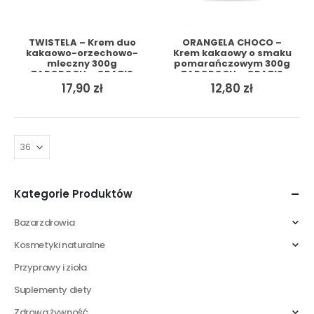
TWISTELA – Krem duo
ORANGELA CHOCO –
kakaowo-orzechowo-
Krem kakaowy o smaku
mleczny 300g
pomarańczowym 300g
TARGROCH + GRATIS
TARGROCH + GRATIS
17,90
zł
12,80
zł
Kategorie Produktów
Bazarzdrowia
Kosmetyki naturalne
Przyprawy i zioła
Suplementy diety
Zdrowa żywność