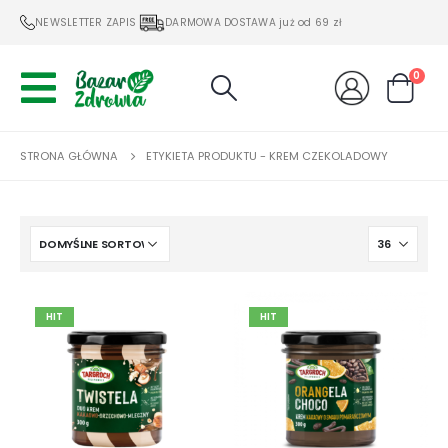
NEWSLETTER ZAPIS
DARMOWA DOSTAWA już od 69 zł
0
STRONA GŁÓWNA
ETYKIETA PRODUKTU -
KREM CZEKOLADOWY
HIT
HIT