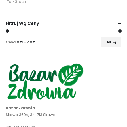
Tar-Groch
Filtruj Wg Ceny
Cena:
0 zł
—
40 zł
Filtruj
Cena
Cena
min
max
Bazar Zdrowia
Skawa 360A, 34-713 Skawa
NIP: 7352774885