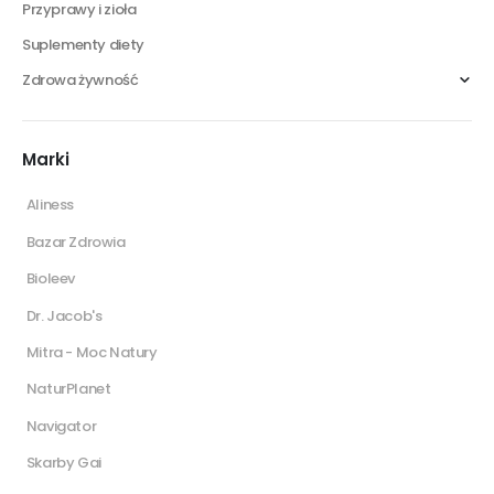
Przyprawy i zioła
Suplementy diety
Zdrowa żywność
Marki
Aliness
Bazar Zdrowia
Bioleev
Dr. Jacob's
Mitra - Moc Natury
NaturPlanet
Navigator
Skarby Gai