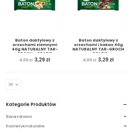
Baton daktylowy z
Baton daktylowy z
orzechami ziemnymi
orzechami i kakao 40g
40g NATURALNY TAR-
NATURALNY TAR-GROCH
GROCH + GRATIS
+ GRATIS
Pierwotna
Aktualna
Pierwotna
Aktual
3,29
zł
3,29
zł
4,99
zł
4,99
zł
cena
cena
cena
cena
wynosiła:
wynosi:
wynosiła:
wynosi:
4,99 zł.
3,29 zł.
4,99 zł.
3,29 zł.
Kategorie Produktów
Bazarzdrowia
Kosmetyki naturalne