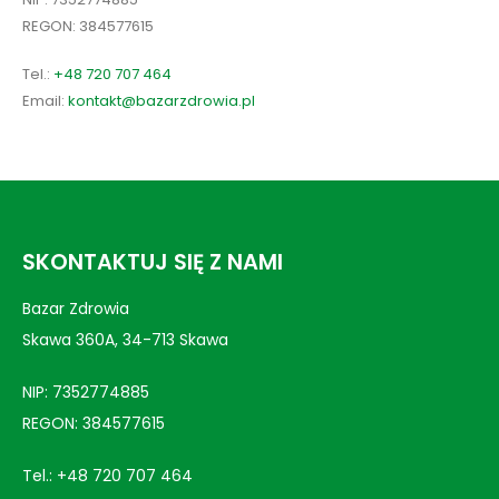
REGON: 384577615
Tel.:
+48 720 707 464
Email:
kontakt@bazarzdrowia.pl
SKONTAKTUJ SIĘ Z NAMI
Bazar Zdrowia
Skawa 360A, 34-713 Skawa
NIP: 7352774885
REGON: 384577615
Tel.:
+48 720 707 464