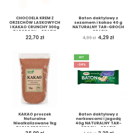
CHOCOELA KREM Z
Baton daktylowy z
ORZECHÓW LASKOWYCH
sezamem i kakao 40 g
I KAKAO CRUNCHY 300g
NATURALNY TAR-GROCH
TARGROCH + GRATIS
+ GRATIS
Pierwotna
Aktual
22,70
zł
4,29
zł
4,99
zł
cena
cena
wynosiła:
wynosi:
4,99 zł.
4,29 zł.
HIT
-34%
KAKAO proszek
Baton daktylowy z
Naturalne
nerkowcami i jagodą
Niealkalizowane 1kg
40g NATURALNY TAR-
BAZAR ZDROWIA +
GROCH + GRATIS
GRATIS