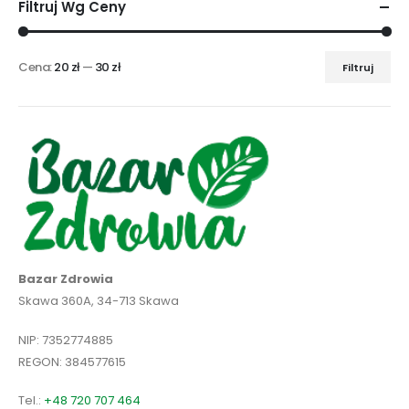
Filtruj Wg Ceny
Cena:
20 zł
—
30 zł
Filtruj
Cena
Cena
min
max
Bazar Zdrowia
Skawa 360A, 34-713 Skawa
NIP: 7352774885
REGON: 384577615
Tel.:
+48 720 707 464