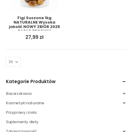
Figi Suszone 1kg
NATURALNE Wysoka
jakość NOWY ZBIÓR 2025
– BAZAR ZDROWIA +
GRATIS
27,99
zł
Kategorie Produktów
Bazarzdrowia
Kosmetyki naturalne
Przyprawy i zioła
Suplementy diety
Zdrowa żywność