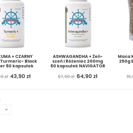
UMA + CZARNY
ASHWAGANDHA + Żeń-
Maca 
 Turmeric- Black
szeń i Różeniec 200mg
250g 
er 60 kapsułek
60 kapsułek NAVIGATOR
NAVIGATOR
Pierwotna
Aktualna
Pierwotna
Aktualna
43,90
zł
64,90
zł
90
zł
67,90
zł
19
cena
cena
cena
cena
wynosiła:
wynosi:
wynosiła:
wynosi:
49,90 zł.
43,90 zł.
67,90 zł.
64,90 zł.
: