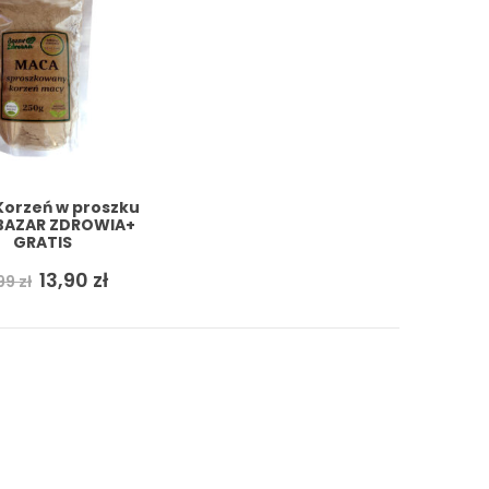
Korzeń w proszku
BAZAR ZDROWIA+
GRATIS
Pierwotna
Aktualna
13,90
zł
,99
zł
cena
cena
wynosiła:
wynosi:
19,99 zł.
13,90 zł.