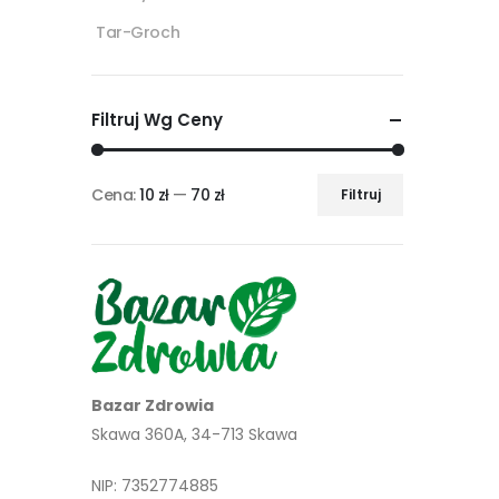
Tar-Groch
Filtruj Wg Ceny
Cena:
10 zł
—
70 zł
Filtruj
Cena
Cena
min
max
Bazar Zdrowia
Skawa 360A, 34-713 Skawa
NIP: 7352774885