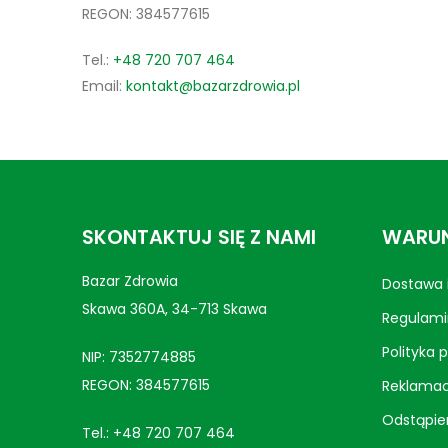
REGON: 384577615
Tel.:
+48 720 707 464
Email:
kontakt@bazarzdrowia.pl
SKONTAKTUJ SIĘ Z NAMI
WARUN
Bazar Zdrowia
Dostawa i
Skawa 360A, 34-713 Skawa
Regulami
Polityka 
NIP: 7352774885
REGON: 384577615
Reklamac
Odstąpie
Tel.:
+48 720 707 464