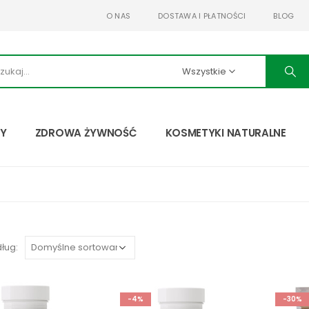
O NAS
DOSTAWA I PŁATNOŚCI
BLOG
Wszystkie
TY
ZDROWA ŻYWNOŚĆ
KOSMETYKI NATURALNE
ług:
-4%
-30%