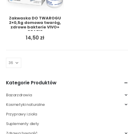
Zakwaska DO TWAROGU
2×0,5g domowa twaróg,
zdrowe bakterie VIVO+
GRATIS
14,50
zł
Kategorie Produktów
Bazarzdrowia
Kosmetyki naturalne
Przyprawy i zioła
Suplementy diety
Zdrowa żywność