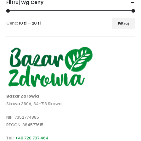
Filtruj Wg Ceny
Cena:
10 zł
—
20 zł
Filtruj
Cena
Cena
min
max
Bazar Zdrowia
Skawa 360A, 34-713 Skawa
NIP: 7352774885
REGON: 384577615
Tel.:
+48 720 707 464