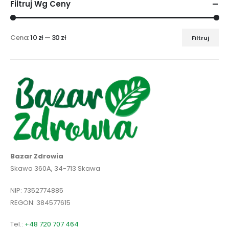
Filtruj Wg Ceny
Cena:
10 zł
—
30 zł
Filtruj
Cena
Cena
min
max
Bazar Zdrowia
Skawa 360A, 34-713 Skawa
NIP: 7352774885
REGON: 384577615
Tel.:
+48 720 707 464