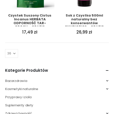
Czystek Suszony Cistus
Sok z Czystka 500ml
Incanus HERBATA
naturalny bez
ODPORNOŚĆ TAR-
konserwantów
GROCH + GRATIS
SYMBIOTICS + GRATIS
17,49
zł
26,99
zł
Kategorie Produktów
Bazarzdrowia
Kosmetyki naturalne
Przyprawy i zioła
Suplementy diety
Zdrowa żywność