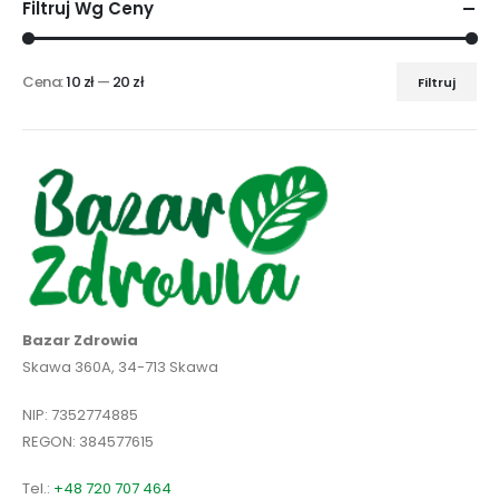
Filtruj Wg Ceny
Cena:
10 zł
—
20 zł
Filtruj
Cena
Cena
min
max
Bazar Zdrowia
Skawa 360A, 34-713 Skawa
NIP: 7352774885
REGON: 384577615
Tel.:
+48 720 707 464