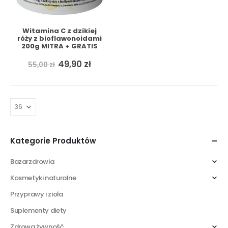
Witamina C z dzikiej
róży z bioflawonoidami
200g MITRA + GRATIS
Pierwotna
Aktualna
49,90
zł
55,00
zł
cena
cena
wynosiła:
wynosi:
55,00 zł.
49,90 zł.
Kategorie Produktów
Bazarzdrowia
Kosmetyki naturalne
Przyprawy i zioła
Suplementy diety
Zdrowa żywność