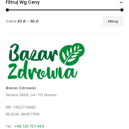
Filtruj Wg Ceny
Cena:
40 zł
—
50 zł
Filtruj
Cena
Cena
min
max
Bazar Zdrowia
Skawa 360A, 34-713 Skawa
NIP: 7352774885
REGON: 384577615
Tel.:
+48 720 707 464