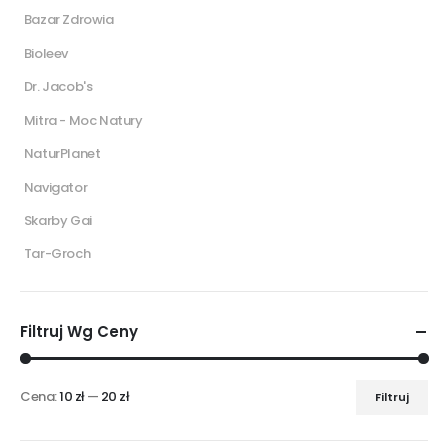
Bazar Zdrowia
Bioleev
Dr. Jacob's
Mitra - Moc Natury
NaturPlanet
Navigator
Skarby Gai
Tar-Groch
Filtruj Wg Ceny
Cena:
10 zł
—
20 zł
Filtruj
Cena
Cena
min
max