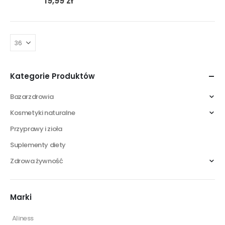
19,99
zł
Kategorie Produktów
Bazarzdrowia
Kosmetyki naturalne
Przyprawy i zioła
Suplementy diety
Zdrowa żywność
Marki
Aliness