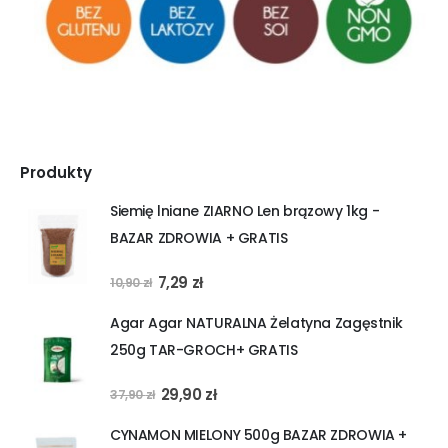
Produkty
Siemię lniane ZIARNO Len brązowy 1kg -
BAZAR ZDROWIA + GRATIS
Pierwotna
Aktualna
7,29
zł
10,90
zł
cena
cena
Agar Agar NATURALNA Żelatyna Zagęstnik
wynosiła:
wynosi:
250g TAR-GROCH+ GRATIS
10,90 zł.
7,29 zł.
Pierwotna
Aktualna
29,90
zł
37,90
zł
cena
cena
CYNAMON MIELONY 500g BAZAR ZDROWIA +
wynosiła:
wynosi: