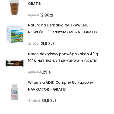
GRATIS
37,90 zł.
29,90 zł.
Pierwotna
Aktualna
12,90
zł
13,50
zł
cena
cena
Naturalna Herbatka NA TRAWIENIE-
wynosiła:
wynosi:
NOWOŚĆ -30 saszetek MITRA + GRATIS
13,50 zł.
12,90 zł.
Pierwotna
Aktualna
21,90
zł
23,90
zł
cena
cena
Baton daktylowy podwójne kakao 40 g
wynosiła:
wynosi:
100% NATURALNY TAR-GROCH + GRATIS
23,90 zł.
21,90 zł.
Pierwotna
Aktualna
4,29
zł
4,99
zł
cena
cena
Witamina ADEK Complex 60 kapsułek
wynosiła:
wynosi:
NAVIGATOR + GRATIS
4,99 zł.
4,29 zł.
Pierwotna
Aktualna
39,90
zł
44,90
zł
cena
cena
wynosiła:
wynosi: