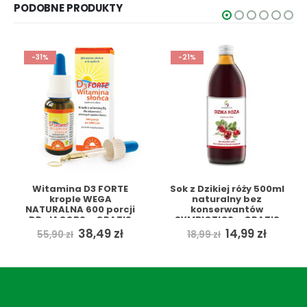
PODOBNE PRODUKTY
44,90 zł.
39,90 zł.
-31%
-21%
Witamina D3 FORTE
Sok z Dzikiej róży 500ml
krople WEGA
naturalny bez
NATURALNA 600 porcji
konserwantów
DR. JACOBS + GRATIS
SYMBIOTICS + GRATIS
ualna
Pierwotna
Aktualna
Pierwotna
Aktua
38,49
zł
14,99
zł
55,90
zł
18,99
zł
a
cena
cena
cena
cena
si:
wynosiła:
wynosi:
wynosiła:
wynosi
9 zł.
55,90 zł.
38,49 zł.
18,99 zł.
14,99 zł