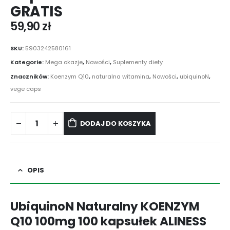
GRATIS
59,90
zł
SKU:
5903242580161
Kategorie:
Mega okazje
,
Nowości
,
Suplementy diety
Znaczników:
Koenzym Q10
,
naturalna witamina
,
Nowości
,
ubiquinoN
,
vege caps
DODAJ DO KOSZYKA
OPIS
UbiquinoN Naturalny KOENZYM
Q10 100mg 100 kapsułek ALINESS