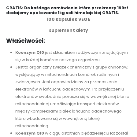
GRATIS: Do każdego zamówienia które przekroczy 199zł
dodajemy opakowanie 1kg soli himalajskiej GRATIS.
100 kapsułek VEGE
suplement diety
Właściwości:
Koenzym Q10
jest składnikiem odżywczym znajdującym
się w każdej komórce naszego organizmu.
Jest to organiczny związek chemiczny z grupy chinonów,
występujący w mitochondriach komórek roślinnych i
zwierzęcych. Jest odpowiedzialny za przenoszenie
elektronów w łańcuchu oddechowym. Po przyłączeniu
elektronów swobodnie porusza się w wewnętrznej błonie
mitochondrialnej umożliwiając transport elektronów
między kompleksami białek łańcucha oddechowego,
które wbudowane są w wewnętrzną błonę
mitochondrialną
Koenzym Q10
w ciągu ostatnich pięćdziesięciu lat został