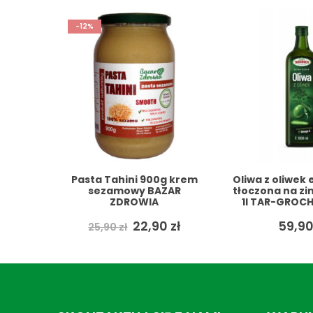
g krem
Oliwa z oliwek extra Virgin
Masło Klaro
AR
tłoczona na zimno 1000ml
NATURALNE 2
1l TAR-GROCH + GRATIS
BAZAR ZDROWI
wotna
Aktualna
0
zł
59,90
zł
19,9
cena
iła:
wynosi:
zł.
22,90 zł.