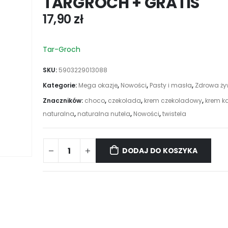
TARGROCH + GRATIS
17,90
zł
Tar-Groch
SKU:
5903229013088
Kategorie:
Mega okazje
,
Nowości
,
Pasty i masła
,
Zdrowa ży
Znaczników:
choco
,
czekolada
,
krem czekoladowy
,
krem k
naturalna
,
naturalna nutela
,
Nowości
,
twistela
DODAJ DO KOSZYKA