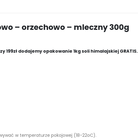
wo – orzechowo – mleczny 300g
y 199zł dodajemy opakowanie 1kg soli himalajskiej GRATIS.
howywać w temperaturze pokojowej (18-22oC).