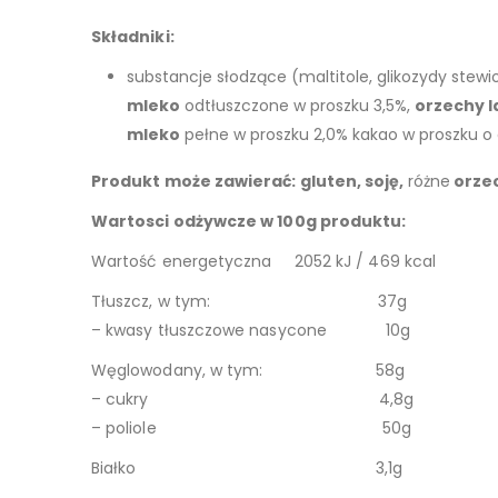
Składniki:
substancje słodzące (maltitole, glikozydy stewi
mleko
odtłuszczone w proszku 3,5%,
orzechy 
mleko
pełne w proszku 2,0% kakao w proszku o 
Produkt może zawierać:
gluten, soję,
różne
orzec
Wartosci odżywcze w 100g produktu:
Wartość energetyczna 2052 kJ / 469 kcal
Tłuszcz, w tym: 37g
– kwasy tłuszczowe nasycone 10g
Węglowodany, w tym: 58g
– cukry 4,8g
– poliole 50g
Białko 3,1g