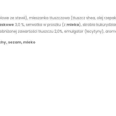
olowe ze stewii), mieszanka tłuszczowa (tłuszcz shea, olej rzepa
laskowe
3,0 %, serwatka w proszku (z
mleka
), skrobia kukurydzia
obniżonej zawartości tłuszczu 2,0%, emulgator (lecytyny), arom
hy, sezam, mleko