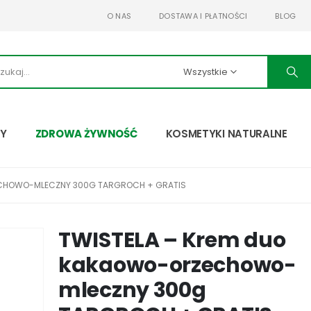
O NAS
DOSTAWA I PŁATNOŚCI
BLOG
Wszystkie
TY
ZDROWA ŻYWNOŚĆ
KOSMETYKI NATURALNE
ECHOWO-MLECZNY 300G TARGROCH + GRATIS
TWISTELA – Krem duo
kakaowo-orzechowo-
mleczny 300g