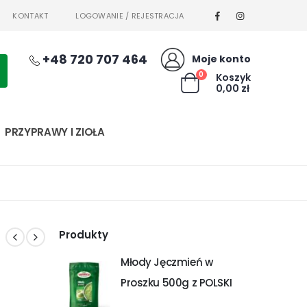
KONTAKT
LOGOWANIE / REJESTRACJA
+48 720 707 464
Moje konto
0
Koszyk
0,00
zł
PRZYPRAWY I ZIOŁA
Produkty
Młody Jęczmień w
Proszku 500g z POLSKI
NATURALNY TAR-