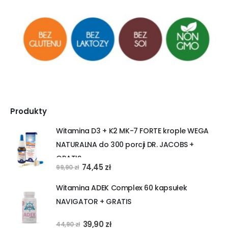
Produkty
Witamina D3 + K2 MK-7 FORTE krople WEGA
NATURALNA do 300 porcji DR. JACOBS +
GRATIS
Pierwotna
Aktualna
74,45
zł
99,90
zł
cena
cena
Witamina ADEK Complex 60 kapsułek
wynosiła:
wynosi:
NAVIGATOR + GRATIS
99,90 zł.
74,45 zł.
Pierwotna
Aktualna
39,90
zł
44,90
zł