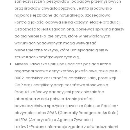
zanieczyszczeń, pestycydów, odpadów przemysłowych
oraz środków chwastobójczych. Jest to środowisko
najbardziej zbliżone do naturalnego. Szczegółowa
kontrola jakości odbywa się na każdym etapie produkcji.
Ostrożność ta jest uzasadniona, ponieważ spirulina należy
do alg niebiesko-zielonych, które w niewłaściwych
warunkach hodowlanych mogą wytwarzać
niebezpieczne toksyny, które umiejscawiają się w
strukturach komórkowych tych alg.
Aliness Hawajska Spirulina Pacifica® posiada liczne
międzynarodowe certyfikatówy jakościowe, takie jak ISO
9002, certyfikat koszerności, certyfikat Halal, produkcji
GMP oraz certyfikaty bezpieczeństwa stosowania.
Produkt końcowy badany jest przez niezależne
laboratoria w celu potwierdzenia jakości i
bezpieczeństwa spożycia.Hawajska Spirulina Pacifica®
otrzymała status GRAS (Generally Recognised As Safe)
od FDA (Amerykańska Agencja Żywności i
Leków).*Podane informacje zgodne z oświadczeniami