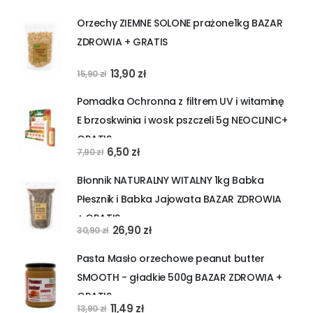
cena
cena
Orzechy ZIEMNE SOLONE prażone1kg BAZAR
wynosiła:
wynosi:
ZDROWIA + GRATIS
44,90 zł.
39,90 zł.
Pierwotna
Aktualna
13,90
zł
15,90
zł
cena
cena
Pomadka Ochronna z filtrem UV i witaminę
wynosiła:
wynosi:
E brzoskwinia i wosk pszczeli 5g NEOCLINIC+
15,90 zł.
13,90 zł.
GRATIS
Pierwotna
Aktualna
6,50
zł
7,90
zł
cena
cena
Błonnik NATURALNY WITALNY 1kg Babka
wynosiła:
wynosi:
Płesznik i Babka Jajowata BAZAR ZDROWIA
7,90 zł.
6,50 zł.
+ GRATIS
Pierwotna
Aktualna
26,90
zł
30,90
zł
cena
cena
Pasta Masło orzechowe peanut butter
wynosiła:
wynosi:
SMOOTH - gładkie 500g BAZAR ZDROWIA +
30,90 zł.
26,90 zł.
GRATIS
Pierwotna
Aktualna
11,49
zł
13,90
zł