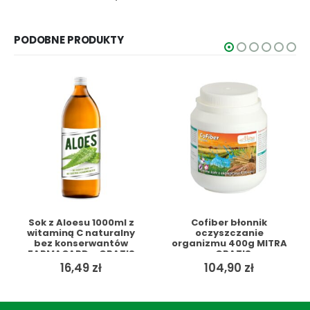
cena
cena
wynosiła:
wynosi:
PODOBNE PRODUKTY
13,90 zł.
11,49 zł.
Sok z Aloesu 1000ml z
Cofiber błonnik
witaminą C naturalny
oczyszczanie
bez konserwantów
organizmu 400g MITRA
FARMACARD + GRATIS
+ GRATIS
ualna
16,49
zł
104,90
zł
a
osi:
9 zł.