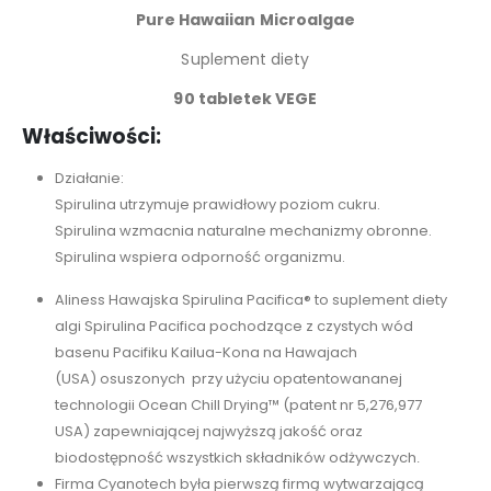
Pure
Hawaiian
Microalgae
Suplement diety
90 tabletek VEGE
Właściwości:
Działanie:
Spirulina utrzymuje prawidłowy poziom cukru.
Spirulina wzmacnia naturalne mechanizmy obronne.
Spirulina wspiera odporność organizmu.
Aliness Hawajska Spirulina Pacifica® to suplement diety
algi Spirulina Pacifica pochodzące z czystych wód
basenu Pacifiku Kailua-Kona na Hawajach
(USA) osuszonych przy użyciu opatentowananej
technologii Ocean Chill Drying™ (patent nr 5,276,977
USA) zapewniającej najwyższą jakość oraz
biodostępność wszystkich składników odżywczych
.
Firma Cyanotech była pierwszą firmą wytwarzającą