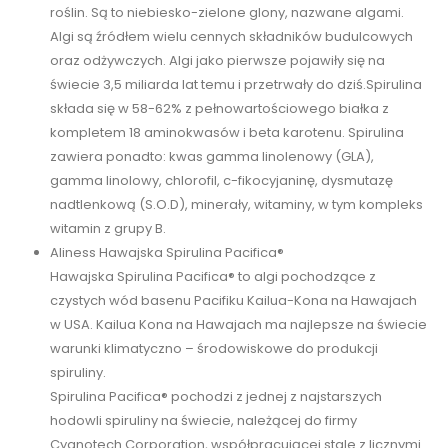
roślin. Są to niebiesko-zielone glony, nazwane algami.
Algi są źródłem wielu cennych składników budulcowych
oraz odżywczych. Algi jako pierwsze pojawiły się na
świecie 3,5 miliarda lat temu i przetrwały do dziś.Spirulina
składa się w 58-62% z pełnowartościowego białka z
kompletem 18 aminokwasów i beta karotenu. Spirulina
zawiera ponadto: kwas gamma linolenowy (GLA),
gamma linolowy, chlorofil, c-fikocyjaninę, dysmutazę
nadtlenkową (S.O.D), minerały, witaminy, w tym kompleks
witamin z grupy B.
Aliness Hawajska Spirulina Pacifica®
Hawajska Spirulina Pacifica® to algi pochodzące z
czystych wód basenu Pacifiku Kailua-Kona na Hawajach
w USA. Kailua Kona na Hawajach ma najlepsze na świecie
warunki klimatyczno – środowiskowe do produkcji
spiruliny.
Spirulina Pacifica® pochodzi z jednej z najstarszych
hodowli spiruliny na świecie, należącej do firmy
Cyanotech Corporation, współpracującej stale z licznymi