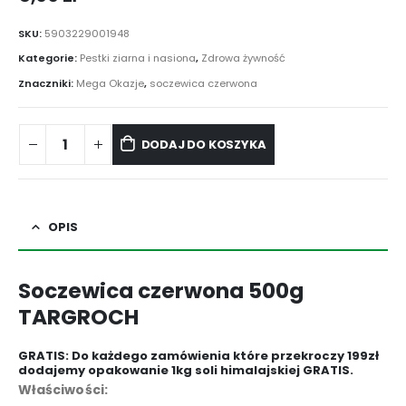
SKU:
5903229001948
Kategorie:
Pestki ziarna i nasiona
,
Zdrowa żywność
Znaczniki:
Mega Okazje
,
soczewica czerwona
DODAJ DO KOSZYKA
OPIS
Soczewica czerwona 500g
TARGROCH
GRATIS: Do każdego zamówienia które przekroczy 199zł
dodajemy opakowanie 1kg soli himalajskiej GRATIS.
Właściwości: