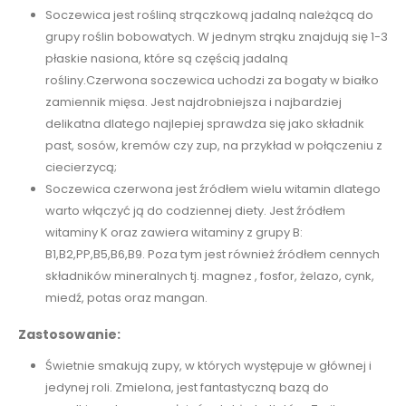
Soczewica jest rośliną strączkową jadalną należącą do
grupy roślin bobowatych. W jednym strąku znajdują się 1-3
płaskie nasiona, które są częścią jadalną
rośliny.Czerwona soczewica uchodzi za bogaty w białko
zamiennik mięsa. Jest najdrobniejsza i najbardziej
delikatna dlatego najlepiej sprawdza się jako składnik
past, sosów, kremów czy zup, na przykład w połączeniu z
ciecierzycą;
Soczewica czerwona jest źródłem wielu witamin dlatego
warto włączyć ją do codziennej diety. Jest źródłem
witaminy K oraz zawiera witaminy z grupy B:
B1,B2,PP,B5,B6,B9. Poza tym jest również źródłem cennych
składników mineralnych tj. magnez , fosfor, żelazo, cynk,
miedź, potas oraz mangan.
Zastosowanie:
Świetnie smakują zupy, w których występuje w głównej i
jedynej roli. Zmielona, jest fantastyczną bazą do