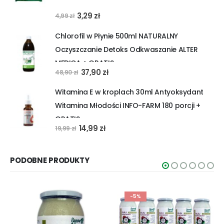
Pierwotna
Aktualna
3,29
zł
4,99
zł
cena
cena
Chlorofil w Płynie 500ml NATURALNY
wynosiła:
wynosi:
Oczyszczanie Detoks Odkwaszanie ALTER
4,99 zł.
3,29 zł.
MEDICA + GRATIS
Pierwotna
Aktualna
37,90
zł
48,90
zł
cena
cena
Witamina E w kroplach 30ml Antyoksydant
wynosiła:
wynosi:
Witamina Młodości INFO-FARM 180 porcji +
48,90 zł.
37,90 zł.
GRATIS
Pierwotna
Aktualna
14,99
zł
19,99
zł
cena
cena
wynosiła:
wynosi:
PODOBNE PRODUKTY
19,99 zł.
14,99 zł.
-5%