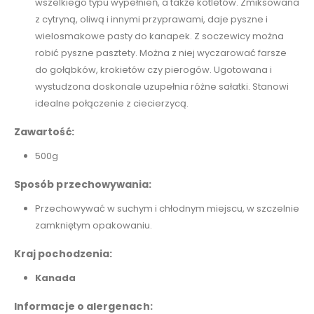
wszelkiego typu wypełnień, a także kotletów. Zmiksowana
z cytryną, oliwą i innymi przyprawami, daje pyszne i
wielosmakowe pasty do kanapek. Z soczewicy można
robić pyszne pasztety. Można z niej wyczarować farsze
do gołąbków, krokietów czy pierogów. Ugotowana i
wystudzona doskonale uzupełnia różne sałatki. Stanowi
idealne połączenie z ciecierzycą.
Zawartość:
500g
Sposób przechowywania:
Przechowywać w suchym i chłodnym miejscu, w szczelnie
zamkniętym opakowaniu.
Kraj pochodzenia:
Kanada
Informacje o alergenach: