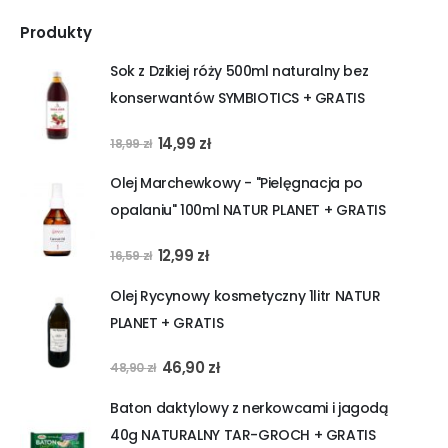
Produkty
Sok z Dzikiej róży 500ml naturalny bez
konserwantów SYMBIOTICS + GRATIS
Pierwotna
Aktualna
14,99
zł
18,99
zł
cena
cena
Olej Marchewkowy - "Pielęgnacja po
wynosiła:
wynosi:
opalaniu" 100ml NATUR PLANET + GRATIS
18,99 zł.
14,99 zł.
Pierwotna
Aktualna
12,99
zł
16,59
zł
cena
cena
Olej Rycynowy kosmetyczny 1litr NATUR
wynosiła:
wynosi:
PLANET + GRATIS
16,59 zł.
12,99 zł.
Pierwotna
Aktualna
46,90
zł
48,90
zł
cena
cena
Baton daktylowy z nerkowcami i jagodą
wynosiła:
wynosi:
40g NATURALNY TAR-GROCH + GRATIS
48,90 zł.
46,90 zł.