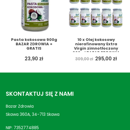
Pasta kokosowa 900g
10 x Olej kokosowy
BAZAR ZDROWIA +
nierafinowany Extra
GRATIS
Virgin zimnotłoczony
900ml BAZAR ZDROWIA
+ GRATIS
Pierwotna
Aktu
23,90
zł
295,00
zł
309,00
zł
cena
cena
wynosiła:
wynos
309,00 zł.
295,0
SKONTAKTUJ SIĘ Z NAMI
Bazar Zdrowia
Skawa 360A, 34-713 Skawa
NIP: 7352774885