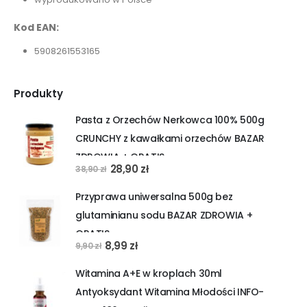
Kod EAN:
5908261553165
Produkty
Pasta z Orzechów Nerkowca 100% 500g
CRUNCHY z kawałkami orzechów BAZAR
ZDROWIA + GRATIS
Pierwotna
Aktualna
28,90
zł
38,90
zł
cena
cena
Przyprawa uniwersalna 500g bez
wynosiła:
wynosi:
glutaminianu sodu BAZAR ZDROWIA +
38,90 zł.
28,90 zł.
GRATIS
Pierwotna
Aktualna
8,99
zł
9,90
zł
cena
cena
Witamina A+E w kroplach 30ml
wynosiła:
wynosi:
Antyoksydant Witamina Młodości INFO-
9,90 zł.
8,99 zł.