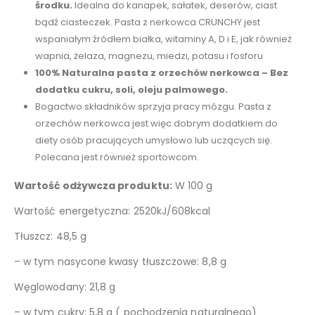
środku.
Idealna do kanapek, sałatek, deserów, ciast
bądź ciasteczek. Pasta z nerkowca CRUNCHY jest
wspaniałym źródłem białka, witaminy A, D i E, jak również
wapnia, żelaza, magnezu, miedzi, potasu i fosforu
100% Naturalna pasta z orzechów nerkowca – Bez
dodatku cukru, soli, oleju palmowego.
Bogactwo składników sprzyja pracy mózgu. Pasta z
orzechów nerkowca jest więc dobrym dodatkiem do
diety osób pracujących umysłowo lub uczących się.
Polecana jest również sportowcom.
Wartość odżywcza produktu:
W 100 g
Wartość energetyczna: 2520kJ/608kcal
Tłuszcz: 48,5 g
– w tym nasycone kwasy tłuszczowe: 8,8 g
Węglowodany: 21,8 g
– w tym cukry: 5,8 g ( pochodzenia naturalnego)