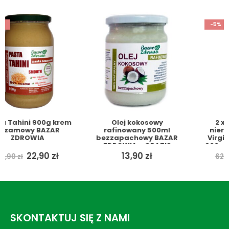
-5%
Olej kokosowy
2 x Olej kokosowy
rafinowany 500ml
nierafinowany Extra
bezzapachowy BAZAR
Virgin zimnotłoczony
ZDROWIA + GRATIS
900ml BAZAR ZDROWIA
+ GRATIS
ualna
Pierwotna
Aktua
13,90
zł
59,90
zł
62,90
zł
a
cena
cena
si:
wynosiła:
wynosi
0 zł.
62,90 zł.
59,90 z
SKONTAKTUJ SIĘ Z NAMI