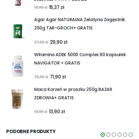
FARM 180 porcji + GRATIS
Pierwotna
Aktualna
15,37
zł
19,99
zł
cena
cena
Agar Agar NATURALNA Żelatyna Zagęstnik
wynosiła:
wynosi:
250g TAR-GROCH+ GRATIS
19,99 zł.
15,37 zł.
Pierwotna
Aktualna
29,90
zł
37,90
zł
cena
cena
Witamina ADEK 5000 Complex 60 kapsułek
wynosiła:
wynosi:
NAVIGATOR + GRATIS
37,90 zł.
29,90 zł.
Pierwotna
Aktualna
71,90
zł
75,90
zł
cena
cena
Maca Korzeń w proszku 250g BAZAR
wynosiła:
wynosi:
ZDROWIA+ GRATIS
75,90 zł.
71,90 zł.
Pierwotna
Aktualna
13,90
zł
19,99
zł
cena
cena
wynosiła:
wynosi:
PODOBNE PRODUKTY
19,99 zł.
13,90 zł.