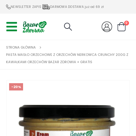
NEWSLETTER ZAPIS
DARMOWA DOSTAWA już od 69 zł
0
STRONA GŁÓWNA
PASTA MASŁO ORZECHOWE Z ORZECHÓW NERKOWCA CRUNCHY 200G Z
KAWAŁKAMI ORZECHÓW BAZAR ZDROWIA + GRATIS
-20%