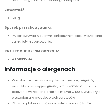
na imprezy, jak i do codziennego chrupania.
Zawartość:
500g
Sposób przechowywania:
Przechowywać w suchym i chłodnym miejscu, w szczelnie
zamkniętym opakowaniu.
KRAJ POCHODZENIA ORZECHA:
ARGENTYNA
Informacje o alergenach
W zakładzie pakowane są również:
sezam,
migdały,
produkty zawierające
gluten,
różne
orzechy
. Pomimo
dołożenia wszelkich starań nie można w 100 % wykluczyć
wystąpienia w produkcie tych surowców.
Płatki migdałowe mają wiele zalet, ale mogą także