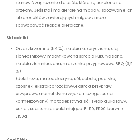
stanowić zagrożenie dla osób, które są uczulone na
orzechy. Jeśli ktoś ma alergię na migdały, spożywanie ich
lub produktów zawierających migdały może
spowodować reakcje alergiczne.
Składniki:
Orzeszki ziemne (54 %), skrobia kukurydziana, olej
słonecznikowy, modyfikowana skrobia kukurydziana,
skrobia ziemniaczana, mieszanka przyprawowa BBQ (3,5
%)
(dekstroza, maltodekstryna, sól, cebula, papryka,
czosnek, ekstrakt drożdżowy,ekstrakt przypraw,
przyprawy, aromat dymu wędzarniczego, cukier
karmelizowany),maltodekstryna, sól, syrop glukozowy,
cukier, substancje spulchniające: E450, E500; barwnik
E150d
Kod EAN: