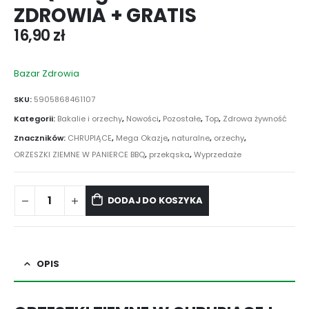
ZDROWIA + GRATIS
16,90
zł
Bazar Zdrowia
SKU:
5905868461107
Kategorii:
Bakalie i orzechy
,
Nowości
,
Pozostałe
,
Top
,
Zdrowa żywność
Znaczników:
CHRUPIĄCE
,
Mega Okazje
,
naturalne
,
orzechy
,
ORZESZKI ZIEMNE W PANIERCE BBQ
,
przekąska
,
Wyprzedaże
DODAJ DO KOSZYKA
OPIS