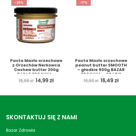
-25%
-17%
Pasta Masło orzechowe
Pasta Masło orzechowe
z Orzechów Nerkowca
peanut butter SMOOTH
Cashew butter 200g
– gładkie 900g BAZAR
BAZAR ZDROWIA +
ZDROWIA + GRATIS
GRATIS
Pierwotna
Aktualna
Pierwotna
Aktua
14,99
zł
16,49
zł
19,99
zł
19,90
zł
cena
cena
cena
cena
wynosiła:
wynosi:
wynosiła:
wynosi
19,99 zł.
14,99 zł.
19,90 zł.
16,49 zł
SKONTAKTUJ SIĘ Z NAMI
Bazar Zdrowia