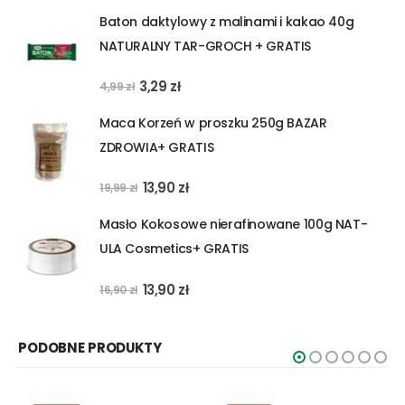
cena
cena
Baton daktylowy z malinami i kakao 40g
wynosiła:
wynosi:
NATURALNY TAR-GROCH + GRATIS
135,90 zł.
127,90 zł.
Pierwotna
Aktualna
3,29
zł
4,99
zł
cena
cena
Maca Korzeń w proszku 250g BAZAR
wynosiła:
wynosi:
ZDROWIA+ GRATIS
4,99 zł.
3,29 zł.
Pierwotna
Aktualna
13,90
zł
19,99
zł
cena
cena
Masło Kokosowe nierafinowane 100g NAT-
wynosiła:
wynosi:
ULA Cosmetics+ GRATIS
19,99 zł.
13,90 zł.
Pierwotna
Aktualna
13,90
zł
16,90
zł
cena
cena
wynosiła:
wynosi:
PODOBNE PRODUKTY
16,90 zł.
13,90 zł.