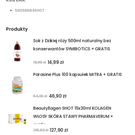
5905868461107
Produkty
Sok z Dzikiej róży 500ml naturalny bez
konserwantów SYMBIOTICS + GRATIS
Pierwotna
Aktualna
14,99
zł
18,99
zł
cena
cena
Parasine Plus 100 kapsułek MITRA + GRATIS
wynosiła:
wynosi:
18,99 zł.
14,99 zł.
Pierwotna
Aktualna
46,90
zł
54,00
zł
cena
cena
Beautyllagen SHOT 15x30ml KOLAGEN
wynosiła:
wynosi:
WŁOSY SKÓRA STAWY PHARMAVERUM +
54,00 zł.
46,90 zł.
gratis
Pierwotna
Aktualna
127,90
zł
135,90
zł