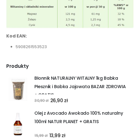
Kod EAN:
5908261553523
Produkty
Błonnik NATURALNY WITALNY 1kg Babka
Płesznik i Babka Jajowata BAZAR ZDROWIA
+ GRATIS
Pierwotna
Aktualna
26,90
zł
30,90
zł
cena
cena
Olej z Avocado Awokado 100% naturalny
wynosiła:
wynosi:
100ml NATUR PLANET + GRATIS
30,90 zł.
26,90 zł.
Pierwotna
Aktualna
13,99
zł
15,99
zł