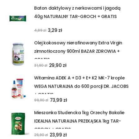
cena
cena
Baton daktylowy z nerkowcami i jagodą
wynosiła:
wynosi:
40g NATURALNY TAR-GROCH + GRATIS
15,99 zł.
13,99 zł.
Pierwotna
Aktualna
3,29
zł
4,99
zł
cena
cena
Olej kokosowy nierafinowany Extra Virgin
wynosiła:
wynosi:
zimnotłoczony 900ml BAZAR ZDROWIA +
4,99 zł.
3,29 zł.
GRATIS
Pierwotna
Aktualna
29,90
zł
31,90
zł
cena
cena
Witamina ADEK A + D3 + E+ K2 MK-7 krople
wynosiła:
wynosi:
WEGA NATURALNA do 600 porcji DR. JACOBS
31,90 zł.
29,90 zł.
+ GRATIS
Pierwotna
Aktualna
73,99
zł
99,90
zł
cena
cena
Mieszanka Studencka 1kg Orzechy Bakalie
wynosiła:
wynosi:
IDEALNA NATURALNA PRZEKĄSKA 1kg TAR-
99,90 zł.
73,99 zł.
GROCH + GRATIS
Pierwotna
Aktualna
23,99
zł
29,90
zł