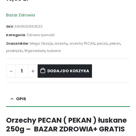
Bazar Zdrowia
SKU:
5908261553523
Kategoria:
Zdrowa żywność
Znaczników:
Mega Okazje
,
orzechy
,
orzechy PECAN
,
pecan
,
pekan
,
przekąski
,
Wyprzedaże
,
łuskane
DODAJ DO KOSZYKA
OPIS
Orzechy PECAN ( PEKAN ) łuskane
250g – BAZAR ZDROWIA+ GRATIS