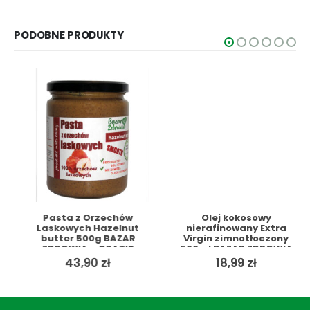
cena
cena
wynosiła:
wynosi:
PODOBNE PRODUKTY
29,90 zł.
23,99 zł.
Pasta z Orzechów
Olej kokosowy
Laskowych Hazelnut
nierafinowany Extra
butter 500g BAZAR
Virgin zimnotłoczony
ZDROWIA + GRATIS
500ml BAZAR ZDROWIA
+ GRATIS
43,90
zł
18,99
zł