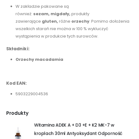
W zakładzie pakowane są
również:
sezam,
migdały,
produkty
zawierające
gluten,
różne
orzechy
. Pomimo dołożenia
wszelkich starań nie można w 100 % wykluczyć
wystąpienia w produkcie tych surowców.
Składniki:
Orzechy macadamia
Kod EAN:
5903229004536
Produkty
Witamina ADEK A + D3 +E + K2 MK-7 w
kroplach 30ml Antyoksydant Odporność