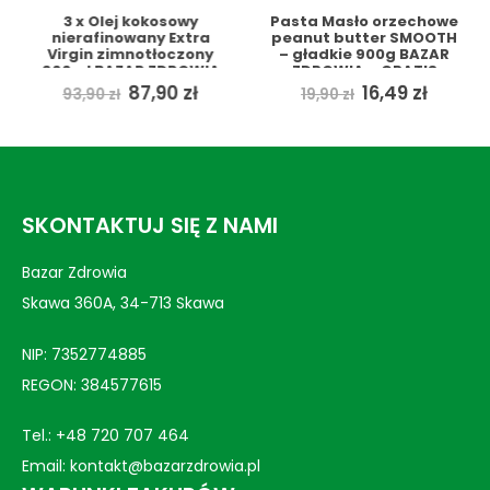
3 x Olej kokosowy
Pasta Masło orzechowe
nierafinowany Extra
peanut butter SMOOTH
Virgin zimnotłoczony
– gładkie 900g BAZAR
900ml BAZAR ZDROWIA
ZDROWIA + GRATIS
+ GRATIS
ualna
Pierwotna
Aktualna
Pierwotna
Aktua
87,90
zł
16,49
zł
93,90
zł
19,90
zł
a
cena
cena
cena
cena
si:
wynosiła:
wynosi:
wynosiła:
wynosi
0 zł.
93,90 zł.
87,90 zł.
19,90 zł.
16,49 zł
SKONTAKTUJ SIĘ Z NAMI
Bazar Zdrowia
Skawa 360A, 34-713 Skawa
NIP: 7352774885
REGON: 384577615
Tel.:
+48 720 707 464
Email:
kontakt@bazarzdrowia.pl