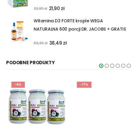
Pierwotna
Aktualna
21,90
zł
23,90
zł
cena
cena
Witamina D3 FORTE krople WEGA
wynosiła:
wynosi:
NATURALNA 600 porcji DR. JACOBS + GRATIS
23,90 zł.
21,90 zł.
Pierwotna
Aktualna
38,49
zł
55,90
zł
cena
cena
wynosiła:
wynosi:
PODOBNE PRODUKTY
55,90 zł.
38,49 zł.
-6%
-17%