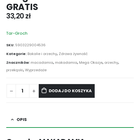
GRATIS
33,20
zł
Tar-Groch
SKU:
5903229004536
Kategorie:
Bakalie i orzechy
,
Zdrowa żywność
Znaczników:
macadamia
,
makadamia
,
Mega Okazje
,
orzechy
,
przekąski
,
Wyprzedaże
DODAJ DO KOSZYKA
OPIS