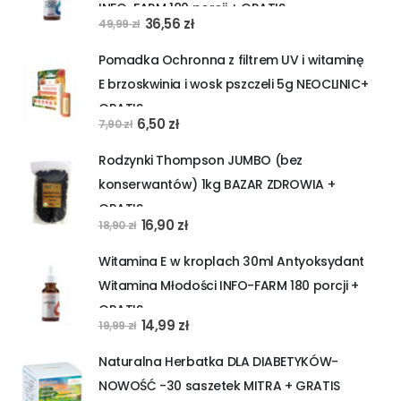
INFO-FARM 180 porcji + GRATIS
Pierwotna
Aktualna
36,56
zł
49,99
zł
cena
cena
Pomadka Ochronna z filtrem UV i witaminę
wynosiła:
wynosi:
E brzoskwinia i wosk pszczeli 5g NEOCLINIC+
49,99 zł.
36,56 zł.
GRATIS
Pierwotna
Aktualna
6,50
zł
7,90
zł
cena
cena
Rodzynki Thompson JUMBO (bez
wynosiła:
wynosi:
konserwantów) 1kg BAZAR ZDROWIA +
7,90 zł.
6,50 zł.
GRATIS
Pierwotna
Aktualna
16,90
zł
18,90
zł
cena
cena
Witamina E w kroplach 30ml Antyoksydant
wynosiła:
wynosi:
Witamina Młodości INFO-FARM 180 porcji +
18,90 zł.
16,90 zł.
GRATIS
Pierwotna
Aktualna
14,99
zł
19,99
zł
cena
cena
Naturalna Herbatka DLA DIABETYKÓW-
wynosiła:
wynosi:
NOWOŚĆ -30 saszetek MITRA + GRATIS
19,99 zł.
14,99 zł.