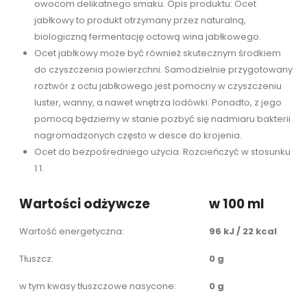
owocom delikatnego smaku. Opis produktu: Ocet
jabłkowy to produkt otrzymany przez naturalną,
biologiczną fermentację octową wina jabłkowego.
Ocet jabłkowy może być również skutecznym środkiem
do czyszczenia powierzchni. Samodzielnie przygotowany
roztwór z octu jabłkowego jest pomocny w czyszczeniu
luster, wanny, a nawet wnętrza lodówki. Ponadto, z jego
pomocą będziemy w stanie pozbyć się nadmiaru bakterii
nagromadzonych często w desce do krojenia.
Ocet do bezpośredniego użycia. Rozcieńczyć w stosunku
1:1.
Wartości odżywcze
w 100 ml
Wartość energetyczna:
96 kJ / 22 kcal
Tłuszcz:
0 g
w tym kwasy tłuszczowe nasycone:
0 g