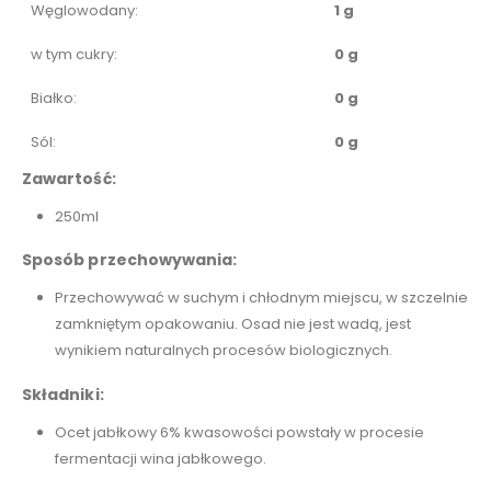
Węglowodany:
1 g
w tym cukry:
0 g
Białko:
0 g
Sól:
0 g
Zawartość:
250ml
Sposób przechowywania:
Przechowywać w suchym i chłodnym miejscu, w szczelnie
zamkniętym opakowaniu. Osad nie jest wadą, jest
wynikiem naturalnych procesów biologicznych.
Składniki:
Ocet jabłkowy 6% kwasowości powstały w procesie
fermentacji wina jabłkowego.