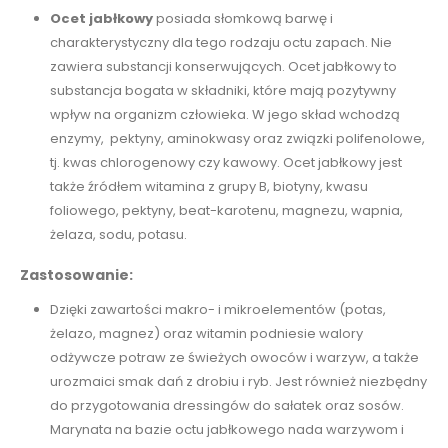
Ocet jabłkowy
posiada słomkową barwę i
charakterystyczny dla tego rodzaju octu zapach. Nie
zawiera substancji konserwujących. Ocet jabłkowy to
substancja bogata w składniki, które mają pozytywny
wpływ na organizm człowieka. W jego skład wchodzą
enzymy, pektyny, aminokwasy oraz związki polifenolowe,
tj. kwas chlorogenowy czy kawowy. Ocet jabłkowy jest
także źródłem witamina z grupy B, biotyny, kwasu
foliowego, pektyny, beat-karotenu, magnezu, wapnia,
żelaza, sodu, potasu.
Zastosowanie:
Dzięki zawartości makro- i mikroelementów (potas,
żelazo, magnez) oraz witamin podniesie walory
odżywcze potraw ze świeżych owoców i warzyw, a także
urozmaici smak dań z drobiu i ryb. Jest również niezbędny
do przygotowania dressingów do sałatek oraz sosów.
Marynata na bazie octu jabłkowego nada warzywom i