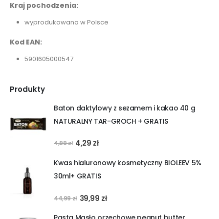
Kraj pochodzenia:
wyprodukowano w Polsce
Kod EAN:
5901605000547
Produkty
Baton daktylowy z sezamem i kakao 40 g
NATURALNY TAR-GROCH + GRATIS
Pierwotna
Aktualna
4,29
zł
4,99
zł
cena
cena
Kwas hialuronowy kosmetyczny BIOLEEV 5%
wynosiła:
wynosi:
30ml+ GRATIS
4,99 zł.
4,29 zł.
Pierwotna
Aktualna
39,99
zł
44,99
zł
cena
cena
Pasta Masło orzechowe peanut butter