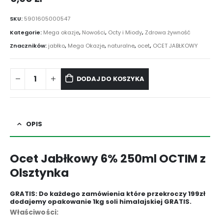
SKU:
5901605000547
Kategorie:
Mega okazje
,
Nowości
,
Octy i Miody
,
Zdrowa żywność
Znaczników:
jabłko
,
Mega Okazje
,
naturalne
,
ocet
,
OCET JABŁKOWY
DODAJ DO KOSZYKA
OPIS
Ocet Jabłkowy 6% 250ml OCTIM z
Olsztynka
GRATIS: Do każdego zamówienia które przekroczy 199zł
dodajemy opakowanie 1kg soli himalajskiej GRATIS.
Właściwości: