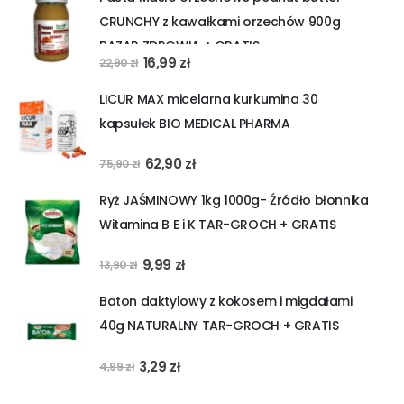
wynosiła:
wynosi:
CRUNCHY z kawałkami orzechów 900g
44,99 zł.
39,99 zł.
BAZAR ZDROWIA + GRATIS
Pierwotna
Aktualna
16,99
zł
22,90
zł
cena
cena
LICUR MAX micelarna kurkumina 30
wynosiła:
wynosi:
kapsułek BIO MEDICAL PHARMA
22,90 zł.
16,99 zł.
Pierwotna
Aktualna
62,90
zł
75,90
zł
cena
cena
Ryż JAŚMINOWY 1kg 1000g- Źródło błonnika
wynosiła:
wynosi:
Witamina B E i K TAR-GROCH + GRATIS
75,90 zł.
62,90 zł.
Pierwotna
Aktualna
9,99
zł
13,90
zł
cena
cena
Baton daktylowy z kokosem i migdałami
wynosiła:
wynosi:
40g NATURALNY TAR-GROCH + GRATIS
13,90 zł.
9,99 zł.
Pierwotna
Aktualna
3,29
zł
4,99
zł
cena
cena