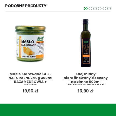
wynosiła:
wynosi:
PODOBNE PRODUKTY
4,99 zł.
3,29 zł.
Masło Klarowane GHEE
Olej lniany
NATURALNE 240g 300ml
nierafinowany tłoczony
BAZAR ZDROWIA +
na zimno 500ml
GRATIS
BUDWIGOWY BAZAR
ZDROWIA + GRATIS
alna
19,90
zł
13,90
zł
si:
ł.