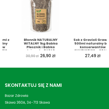
Błonnik NATURALNY
Sok z Gravioli Grawioli
WITALNY 1kg Babka
500ml naturalny bez
Płesznik i Babka
konserwantów
Jajowata BAZAR
SYMBIOTICS + GRATIS
ZDROWIA + GRATIS
Pierwotna
Aktualna
26,90
zł
27,49
zł
30,90
zł
cena
cena
wynosiła:
wynosi:
30,90 zł.
26,90 zł.
SKONTAKTUJ SIĘ Z NAMI
Bazar Zdrowia
Skawa 360A, 34-713 Skawa