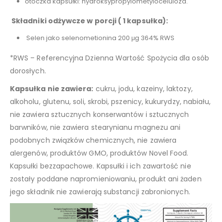
otoczka kapsułki: hydroksypropylometyloceluloza.
Składniki odżywcze w porcji ( 1 kapsułka):
Selen jako selenometionina 200 μg 364% RWS
*RWS – Referencyjna Dzienna Wartość Spożycia dla osób
dorosłych.
Kapsułka nie zawiera:
cukru, jodu, kazeiny, laktozy,
alkoholu, glutenu, soli, skrobi, pszenicy, kukurydzy, nabiału,
nie zawiera sztucznych konserwantów i sztucznych
barwników, nie zawiera stearynianu magnezu ani
podobnych związków chemicznych, nie zawiera
alergenów, produktów GMO, produktów Novel Food.
Kapsułki bezzapachowe. Kapsułki i ich zawartość nie
zostały poddane napromieniowaniu, produkt ani żaden
jego składnik nie zawierają substancji zabronionych.