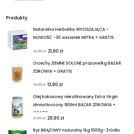
Produkty
Naturalna Herbatka WYCISZAJĄCA -
NOWOŚĆ -30 saszetek MITRA + GRATIS
Pierwotna
Aktualna
21,90
zł
23,90
zł
cena
cena
Orzechy ZIEMNE SOLONE prażone1kg BAZAR
wynosiła:
wynosi:
ZDROWIA + GRATIS
23,90 zł.
21,90 zł.
Pierwotna
Aktualna
13,90
zł
15,90
zł
cena
cena
Olej kokosowy nierafinowany Extra Virgin
wynosiła:
wynosi:
zimnotłoczony 900ml BAZAR ZDROWIA +
15,90 zł.
13,90 zł.
GRATIS
Pierwotna
Aktualna
29,90
zł
31,90
zł
cena
cena
Ryż BRĄZOWY naturalny 1kg 1000g- Źródło
wynosiła:
wynosi: