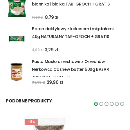
błonnika i białka TAR-GROCH + GRATIS
31,90 zł.
29,90 zł.
Pierwotna
Aktualna
8,79
zł
11,90
zł
cena
cena
Baton daktylowy z kokosem i migdałami
wynosiła:
wynosi:
40g NATURALNY TAR-GROCH + GRATIS
11,90 zł.
8,79 zł.
Pierwotna
Aktualna
3,29
zł
4,99
zł
cena
cena
Pasta Masło orzechowe z Orzechów
wynosiła:
wynosi:
Nerkowca Cashew butter 500g BAZAR
4,99 zł.
3,29 zł.
ZDROWIA + GRATIS
Pierwotna
Aktualna
29,90
zł
39,99
zł
cena
cena
wynosiła:
wynosi:
PODOBNE PRODUKTY
39,99 zł.
29,90 zł.
-13%