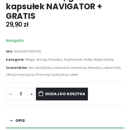
kapsułek NAVIGATOR +
GRATIS
29,90
zł
Navigator
SKU:
5060667600116
Kategorie:
Mega okazje
,
Nowości
,
Suplementy diety
,
Wyprzedaże
Znaczników:
bez dodatków
,
naturalna witamina
,
Nowości
,
odporność
,
Okazje miesiąca
,
Promocje specjalne
,
selen
DODAJ DO KOSZYKA
OPIS