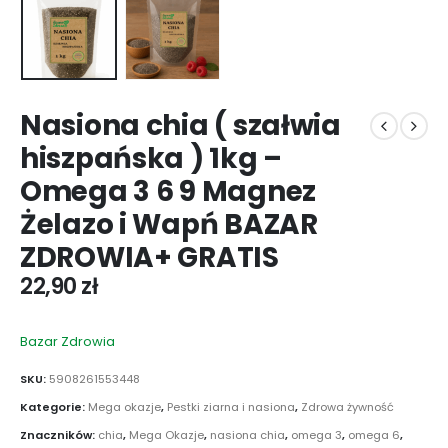
Nasiona chia ( szałwia
hiszpańska ) 1kg –
Omega 3 6 9 Magnez
Żelazo i Wapń BAZAR
ZDROWIA+ GRATIS
22,90
zł
Bazar Zdrowia
SKU:
5908261553448
Kategorie:
Mega okazje
,
Pestki ziarna i nasiona
,
Zdrowa żywność
Znaczników:
chia
,
Mega Okazje
,
nasiona chia
,
omega 3
,
omega 6
,