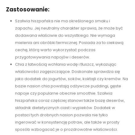
Zastosowanie:
Szałwia hiszpańska nie ma określonego smaku i
zapachu. Jej neutralny charakter sprawia, że może być
dodawana właściwie do wszystkiego. Nie wymaga
mielenia ani obróbki termicznej. Posiada za to ciekawą
cechę, którą warto wykorzystać podczas
przygotowywania napojów i deserów.
Chia z łatwością wchłania wodę i tłuszcz, wykazując
właściwości zagęszczające. Doskonale sprawdza się
jako dodatek do jogurtów, soków, koktajli czy kremów. Na
bazie nasion chia powstają odżywcze puddingi, gęste
napoje czy popularne obecnie smoothie. Szałwia
hiszpańska coraz częściej stanowi także bazę deserów,
składnik dietetycznych ciast i wypieków. Dodatek w
postaci tych drobnych nasion pozwala nie tylko
ingerować w konsystencję potraw, ale także w prosty
sposób wzbogacać je o prozdrowotne właściwości.