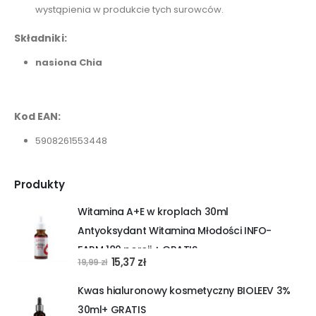
wystąpienia w produkcie tych surowców.
Składniki:
nasiona Chia
Kod EAN:
5908261553448
Produkty
Witamina A+E w kroplach 30ml
Antyoksydant Witamina Młodości INFO-
FARM 180 porcji + GRATIS
Pierwotna
Aktualna
15,37
zł
19,99
zł
cena
cena
Kwas hialuronowy kosmetyczny BIOLEEV 3%
wynosiła:
wynosi:
30ml+ GRATIS
19,99 zł.
15,37 zł.