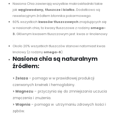
Nasiona Chia zawierają wszystkie makroskładniki takie
jak
węglowodany, tłuszcze i białko.
Dodatkowo są
rewelacyjnym źródłem błonnika pokarmowego.
60% wszystkich
kwasów tłuszczowych
znajdujących się
w nasionah chia, to kwasy tłuszczowe z rodziny
omega-
3.
Głównym kwasem tłuszczowym jest kwas α-linolenowy
.
Około 20% wszystkich tłuszczów stanowi natomiast kwas
linolowy (z rodziny
omega-6
).
Nasiona chia są naturalnym
źródłem:
> Żelaza
– pomaga w w prawidłowej produkcji
czerwonych krwinek i hemoglobiny.
> Magnezu
– przyczynia się do zmniejszania uczucia
zmęczenia i znużenia.
> Wapnia
– pomaga w utrzymaniu zdrowych kości i
zębów.