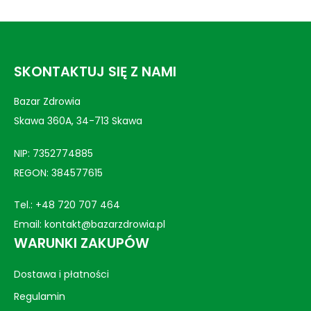
wynosiła:
wynosi:
wynosiła:
wynosi:
19,99 zł.
14,99 zł.
4,99 zł.
3,29 zł.
SKONTAKTUJ SIĘ Z NAMI
Bazar Zdrowia
Skawa 360A, 34-713 Skawa
NIP: 7352774885
REGON: 384577615
Tel.:
+48 720 707 464
Email:
kontakt@bazarzdrowia.pl
WARUNKI ZAKUPÓW
Dostawa i płatności
Regulamin