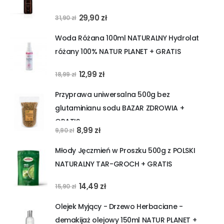
Pierwotna
Aktualna
29,90
zł
31,90
zł
cena
cena
Woda Różana 100ml NATURALNY Hydrolat
wynosiła:
wynosi:
różany 100% NATUR PLANET + GRATIS
31,90 zł.
29,90 zł.
Pierwotna
Aktualna
12,99
zł
18,99
zł
cena
cena
Przyprawa uniwersalna 500g bez
wynosiła:
wynosi:
glutaminianu sodu BAZAR ZDROWIA +
18,99 zł.
12,99 zł.
GRATIS
Pierwotna
Aktualna
8,99
zł
9,90
zł
cena
cena
Młody Jęczmień w Proszku 500g z POLSKI
wynosiła:
wynosi:
NATURALNY TAR-GROCH + GRATIS
9,90 zł.
8,99 zł.
Pierwotna
Aktualna
14,49
zł
15,90
zł
cena
cena
Olejek Myjący - Drzewo Herbaciane -
wynosiła:
wynosi:
demakijaż olejowy 150ml NATUR PLANET +
15,90 zł.
14,49 zł.