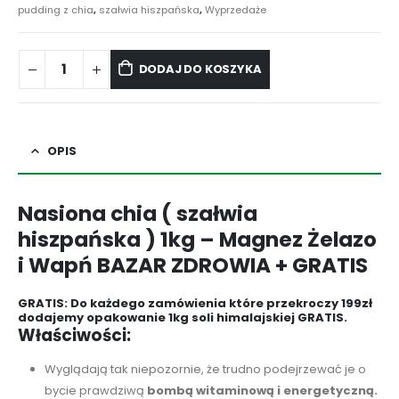
pudding z chia
,
szałwia hiszpańska
,
Wyprzedaże
DODAJ DO KOSZYKA
OPIS
Nasiona chia ( szałwia
hiszpańska ) 1kg – Magnez Żelazo
i Wapń BAZAR ZDROWIA + GRATIS
GRATIS: Do każdego zamówienia które przekroczy 199zł
dodajemy opakowanie 1kg soli himalajskiej GRATIS.
Właściwości:
Wyglądają tak niepozornie, że trudno podejrzewać je o
bycie prawdziwą
bombą witaminową i energetyczną.