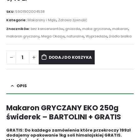
SKU:
5901902004538
Kategorie:
Makarony i Mąki
,
Zdrowa żywność
Znaczników:
bez konserwantów
,
gniazda
,
maka gryczana
,
makaron
,
makaron gryczany
,
Mega Okazje
,
naturalne
,
Wyprzedaże
,
źródło białka
DODAJ DO KOSZYKA
OPIS
Makaron GRYCZANY EKO 250g
świderek – BARTOLINI + GRATIS
GRATIS: Do każdego zamówienia które przekroczy 199zł
dodajemy opakowanie 1kg soli himalajskiej GRATIS.