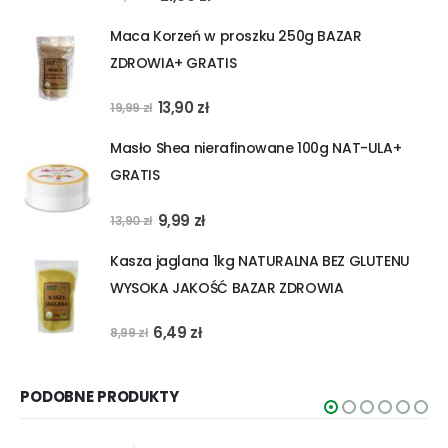
cena
cena
Maca Korzeń w proszku 250g BAZAR
wynosiła:
wynosi:
ZDROWIA+ GRATIS
23,90 zł.
21,90 zł.
Pierwotna
Aktualna
13,90
zł
19,99
zł
cena
cena
Masło Shea nierafinowane 100g NAT-ULA+
wynosiła:
wynosi:
GRATIS
19,99 zł.
13,90 zł.
Pierwotna
Aktualna
9,99
zł
13,90
zł
cena
cena
Kasza jaglana 1kg NATURALNA BEZ GLUTENU
wynosiła:
wynosi:
WYSOKA JAKOŚĆ BAZAR ZDROWIA
13,90 zł.
9,99 zł.
Pierwotna
Aktualna
6,49
zł
8,99
zł
cena
cena
wynosiła:
wynosi:
PODOBNE PRODUKTY
8,99 zł.
6,49 zł.