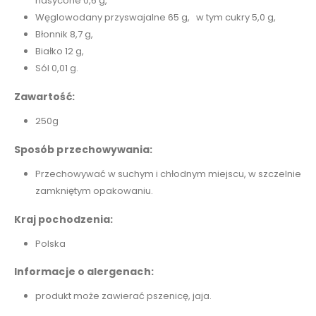
nasycone 0,6 g,
Węglowodany przyswajalne 65 g, w tym cukry 5,0 g,
Błonnik 8,7 g,
Białko 12 g,
Sól 0,01 g.
Zawartość:
250g
Sposób przechowywania:
Przechowywać w suchym i chłodnym miejscu, w szczelnie
zamkniętym opakowaniu.
Kraj pochodzenia:
Polska
Informacje o alergenach:
produkt może zawierać pszenicę, jaja.