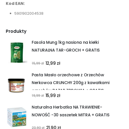
Kod EAN:
5901902004538
Produkty
Fasola Mung 1kg nasiona na kiełki
NATURALNA TAR-GROCH + GRATIS
Pierwotna
Aktualna
12,99
zł
15,99
zł
cena
cena
Pasta Masło orzechowe z Orzechów
wynosiła:
wynosi:
Nerkowca CRUNCHY 200g z kawałkami
15,99 zł.
12,99 zł.
orzechów BAZAR ZDROWIA + GRATIS
Pierwotna
Aktualna
15,99
zł
19,99
zł
cena
cena
Naturalna Herbatka NA TRAWIENIE-
wynosiła:
wynosi:
NOWOŚĆ -30 saszetek MITRA + GRATIS
19,99 zł.
15,99 zł.
Pierwotna
Aktualna
21,90
zł
23,90
zł