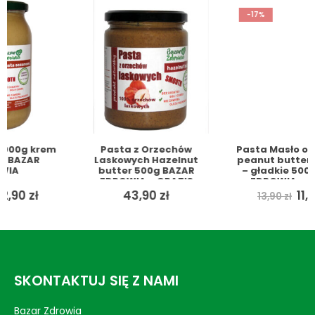
-17%
Pasta z Orzechów
Pasta Masło orzechowe
Laskowych Hazelnut
peanut butter SMOOTH
butter 500g BAZAR
– gładkie 500g BAZAR
ZDROWIA + GRATIS
ZDROWIA + GRATIS
ualna
Pierwotna
Aktual
43,90
zł
11,49
zł
13,90
zł
a
cena
cena
si:
wynosiła:
wynosi
0 zł.
13,90 zł.
11,49 zł.
SKONTAKTUJ SIĘ Z NAMI
Bazar Zdrowia