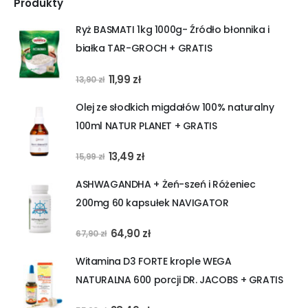
Produkty
Ryż BASMATI 1kg 1000g- Źródło błonnika i
białka TAR-GROCH + GRATIS
Pierwotna
Aktualna
11,99
zł
13,90
zł
cena
cena
Olej ze słodkich migdałów 100% naturalny
wynosiła:
wynosi:
100ml NATUR PLANET + GRATIS
13,90 zł.
11,99 zł.
Pierwotna
Aktualna
13,49
zł
15,99
zł
cena
cena
ASHWAGANDHA + Żeń-szeń i Różeniec
wynosiła:
wynosi:
200mg 60 kapsułek NAVIGATOR
15,99 zł.
13,49 zł.
Pierwotna
Aktualna
64,90
zł
67,90
zł
cena
cena
Witamina D3 FORTE krople WEGA
wynosiła:
wynosi:
NATURALNA 600 porcji DR. JACOBS + GRATIS
67,90 zł.
64,90 zł.