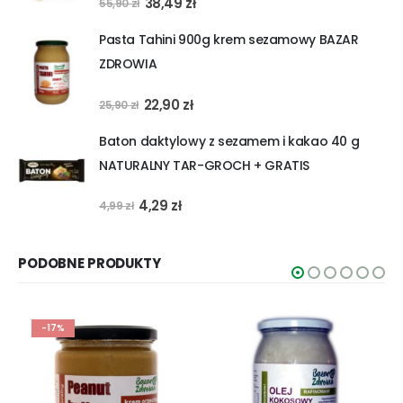
Pierwotna
Aktualna
38,49
zł
55,90
zł
cena
cena
Pasta Tahini 900g krem sezamowy BAZAR
wynosiła:
wynosi:
ZDROWIA
55,90 zł.
38,49 zł.
Pierwotna
Aktualna
22,90
zł
25,90
zł
cena
cena
Baton daktylowy z sezamem i kakao 40 g
wynosiła:
wynosi:
NATURALNY TAR-GROCH + GRATIS
25,90 zł.
22,90 zł.
Pierwotna
Aktualna
4,29
zł
4,99
zł
cena
cena
wynosiła:
wynosi:
PODOBNE PRODUKTY
4,99 zł.
4,29 zł.
-17%