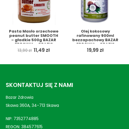
Pasta Masło orzechowe
Olej kokosowy
peanut butter SMOOTH
rafinowany 900ml
– gładkie 500g BAZAR
bezzapachowy BAZAR
ZDROWIA + GRATIS
ZDROWIA + GRATIS
Pierwotna
Aktualna
11,49
zł
19,99
zł
13,90
zł
cena
cena
wynosiła:
wynosi:
13,90 zł.
11,49 zł.
SKONTAKTUJ SIĘ Z NAMI
Bazar Zdrowia
Skawa 360A, 34-713 Skawa
NIP: 7352774885
REGON: 384577615