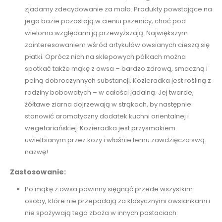
zjadamy zdecydowanie za mało. Produkty powstające na
jego bazie pozostają w cieniu pszenicy, choć pod
wieloma względami ją przewyższają. Największym
zainteresowaniem wśród artykułów owsianych cieszą się
płatki. Oprócz nich na sklepowych półkach można
spotkać także mąkę z owsa – bardzo zdrową, smaczną i
pełną dobroczynnych substancji. Kozieradka jest rośliną z
rodziny bobowatych – w całości jadalną. Jej twarde,
żółtawe ziarna dojrzewają w strąkach, by następnie
stanowić aromatyczny dodatek kuchni orientalnej i
wegetariańskiej. Kozieradka jest przysmakiem
uwielbianym przez kozy i właśnie temu zawdzięcza swą
nazwę!
Zastosowanie:
Po mąkę z owsa powinny sięgnąć przede wszystkim
osoby, które nie przepadają za klasycznymi owsiankami i
nie spożywają tego zboża w innych postaciach.