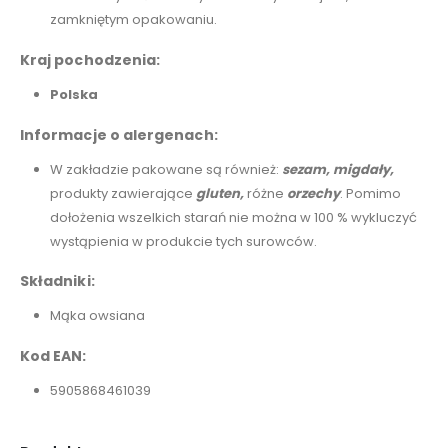
zamkniętym opakowaniu.
Kraj pochodzenia:
Polska
Informacje o alergenach:
W zakładzie pakowane są również:
sezam,
migdały,
produkty zawierające
gluten,
różne
orzechy
. Pomimo
dołożenia wszelkich starań nie można w 100 % wykluczyć
wystąpienia w produkcie tych surowców.
Składniki:
Mąka owsiana
Kod EAN:
5905868461039