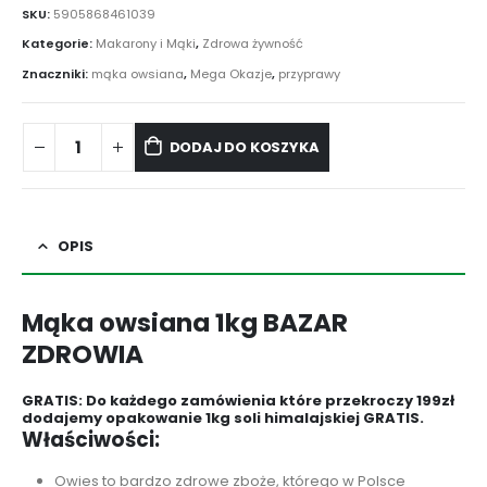
SKU:
5905868461039
Kategorie:
Makarony i Mąki
,
Zdrowa żywność
Znaczniki:
mąka owsiana
,
Mega Okazje
,
przyprawy
DODAJ DO KOSZYKA
OPIS
Mąka owsiana 1kg BAZAR
ZDROWIA
GRATIS: Do każdego zamówienia które przekroczy 199zł
dodajemy opakowanie 1kg soli himalajskiej GRATIS.
Właściwości:
Owies to bardzo zdrowe zboże, którego w Polsce