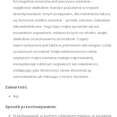
Szczególnie smaczne jest pieczywo owsiane –
wyjątkowo delikatne i bardzo popularne w krajach
skandynawskich. Innym przepisem, dla miłośników łakoci,
są domowe ciastka owsiane – proste, zdrowe i zaledwie
kilkuskładnikowe. Tego typu mąka sprawdzi się we
wszelakich wypiekach, zwłaszcza tych na słodko, dzięki
delikatnie orzechowemu aromatowi. Często
wykorzystywana jest także w potrawach dla wegan i osób
uczulonych na nabiał. Dzięki właściwościom silnie
wiążącym mąka owsiana nadaje odpowiednią
konsystencję roślinnym wypiekom lub naleśnikom,
zastępując jaja. Można bez obaw stosować ją
samodzielnie lub miksując z innymi zbożami.
Zawartość:
1kg
Sposób przechowywania:
Przechowywać w suchym i chłodnym miejscu, w szczelnie