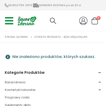
NEWSLETTER ZAPIS
DARMOWA DOSTAWA już od 69 zł
0
STRONA GŁÓWNA
ETYKIETA PRODUKTU -
BÓLE KRĘGOSŁUPA
Nie znaleziono produktów, których szukasz.
Kategorie Produktów
Bazarzdrowia
Kosmetyki naturalne
Przyprawy i zioła
Suplementy diety